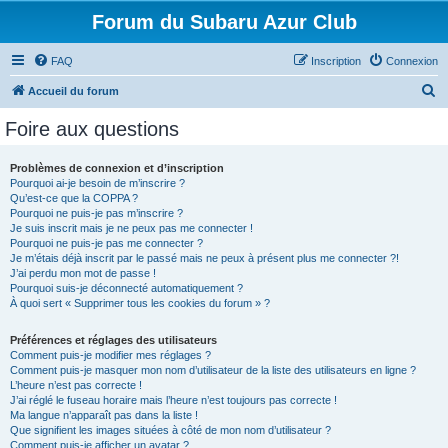
Forum du Subaru Azur Club
FAQ
Inscription
Connexion
R
Accueil du forum
e
Foire aux questions
c
h
Problèmes de connexion et d’inscription
Pourquoi ai-je besoin de m’inscrire ?
e
Qu’est-ce que la COPPA ?
r
Pourquoi ne puis-je pas m’inscrire ?
Je suis inscrit mais je ne peux pas me connecter !
c
Pourquoi ne puis-je pas me connecter ?
Je m’étais déjà inscrit par le passé mais ne peux à présent plus me connecter ?!
h
J’ai perdu mon mot de passe !
e
Pourquoi suis-je déconnecté automatiquement ?
À quoi sert « Supprimer tous les cookies du forum » ?
r
Préférences et réglages des utilisateurs
Comment puis-je modifier mes réglages ?
Comment puis-je masquer mon nom d’utilisateur de la liste des utilisateurs en ligne ?
L’heure n’est pas correcte !
J’ai réglé le fuseau horaire mais l’heure n’est toujours pas correcte !
Ma langue n’apparaît pas dans la liste !
Que signifient les images situées à côté de mon nom d’utilisateur ?
Comment puis-je afficher un avatar ?