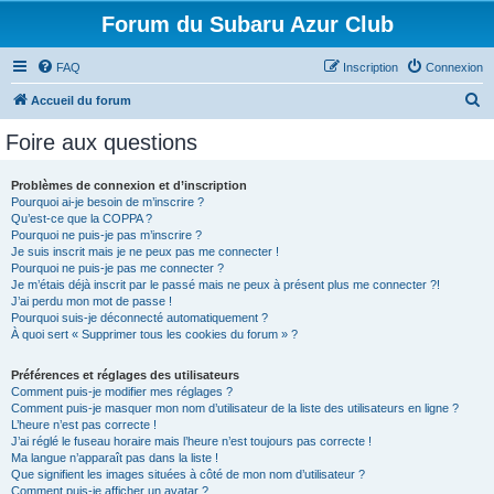
Forum du Subaru Azur Club
FAQ
Inscription
Connexion
R
Accueil du forum
e
Foire aux questions
c
h
Problèmes de connexion et d’inscription
Pourquoi ai-je besoin de m’inscrire ?
e
Qu’est-ce que la COPPA ?
r
Pourquoi ne puis-je pas m’inscrire ?
Je suis inscrit mais je ne peux pas me connecter !
c
Pourquoi ne puis-je pas me connecter ?
Je m’étais déjà inscrit par le passé mais ne peux à présent plus me connecter ?!
h
J’ai perdu mon mot de passe !
e
Pourquoi suis-je déconnecté automatiquement ?
À quoi sert « Supprimer tous les cookies du forum » ?
r
Préférences et réglages des utilisateurs
Comment puis-je modifier mes réglages ?
Comment puis-je masquer mon nom d’utilisateur de la liste des utilisateurs en ligne ?
L’heure n’est pas correcte !
J’ai réglé le fuseau horaire mais l’heure n’est toujours pas correcte !
Ma langue n’apparaît pas dans la liste !
Que signifient les images situées à côté de mon nom d’utilisateur ?
Comment puis-je afficher un avatar ?