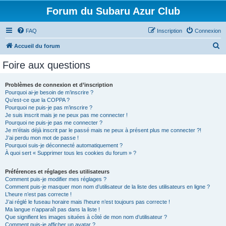
Forum du Subaru Azur Club
FAQ
Inscription
Connexion
R
Accueil du forum
e
Foire aux questions
c
h
Problèmes de connexion et d’inscription
Pourquoi ai-je besoin de m’inscrire ?
e
Qu’est-ce que la COPPA ?
r
Pourquoi ne puis-je pas m’inscrire ?
Je suis inscrit mais je ne peux pas me connecter !
c
Pourquoi ne puis-je pas me connecter ?
Je m’étais déjà inscrit par le passé mais ne peux à présent plus me connecter ?!
h
J’ai perdu mon mot de passe !
e
Pourquoi suis-je déconnecté automatiquement ?
À quoi sert « Supprimer tous les cookies du forum » ?
r
Préférences et réglages des utilisateurs
Comment puis-je modifier mes réglages ?
Comment puis-je masquer mon nom d’utilisateur de la liste des utilisateurs en ligne ?
L’heure n’est pas correcte !
J’ai réglé le fuseau horaire mais l’heure n’est toujours pas correcte !
Ma langue n’apparaît pas dans la liste !
Que signifient les images situées à côté de mon nom d’utilisateur ?
Comment puis-je afficher un avatar ?