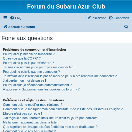
Forum du Subaru Azur Club
FAQ
Inscription
Connexion
R
Accueil du forum
e
Foire aux questions
c
h
Problèmes de connexion et d’inscription
Pourquoi ai-je besoin de m’inscrire ?
e
Qu’est-ce que la COPPA ?
r
Pourquoi ne puis-je pas m’inscrire ?
Je suis inscrit mais je ne peux pas me connecter !
c
Pourquoi ne puis-je pas me connecter ?
Je m’étais déjà inscrit par le passé mais ne peux à présent plus me connecter ?!
h
J’ai perdu mon mot de passe !
e
Pourquoi suis-je déconnecté automatiquement ?
À quoi sert « Supprimer tous les cookies du forum » ?
r
Préférences et réglages des utilisateurs
Comment puis-je modifier mes réglages ?
Comment puis-je masquer mon nom d’utilisateur de la liste des utilisateurs en ligne ?
L’heure n’est pas correcte !
J’ai réglé le fuseau horaire mais l’heure n’est toujours pas correcte !
Ma langue n’apparaît pas dans la liste !
Que signifient les images situées à côté de mon nom d’utilisateur ?
Comment puis-je afficher un avatar ?