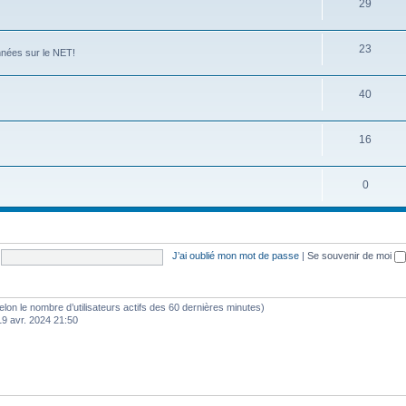
29
23
nées sur le NET!
40
16
0
J’ai oublié mon mot de passe
|
Se souvenir de moi
s (selon le nombre d’utilisateurs actifs des 60 dernières minutes)
19 avr. 2024 21:50