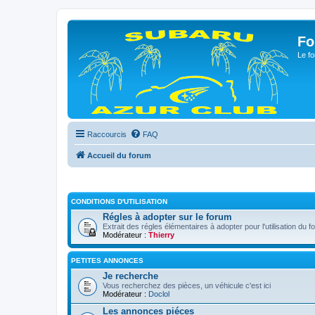
Fo
Le fo
Raccourcis
FAQ
Accueil du forum
CONDITIONS D'UTILISATION
Régles à adopter sur le forum
Extrait des régles élémentaires à adopter pour l'utilisation du f
Modérateur :
Thierry
PETITES ANNONCES
Je recherche
Vous recherchez des pièces, un véhicule c'est ici
Modérateur :
Doclol
Les annonces piéces