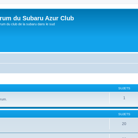
rum du Subaru Azur Club
rum du club de la subaru dans le sud
SUJETS
1
orum.
SUJETS
20