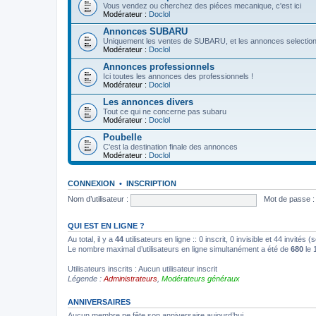
Vous vendez ou cherchez des piéces mecanique, c'est ici
Modérateur :
Doclol
Annonces SUBARU
Uniquement les ventes de SUBARU, et les annonces selection
Modérateur :
Doclol
Annonces professionnels
Ici toutes les annonces des professionnels !
Modérateur :
Doclol
Les annonces divers
Tout ce qui ne concerne pas subaru
Modérateur :
Doclol
Poubelle
C'est la destination finale des annonces
Modérateur :
Doclol
CONNEXION
•
INSCRIPTION
Nom d’utilisateur :
Mot de passe :
QUI EST EN LIGNE ?
Au total, il y a
44
utilisateurs en ligne :: 0 inscrit, 0 invisible et 44 invité
Le nombre maximal d’utilisateurs en ligne simultanément a été de
680
le 
Utilisateurs inscrits : Aucun utilisateur inscrit
Légende :
Administrateurs
,
Modérateurs généraux
ANNIVERSAIRES
Aucun membre ne fête son anniversaire aujourd’hui.