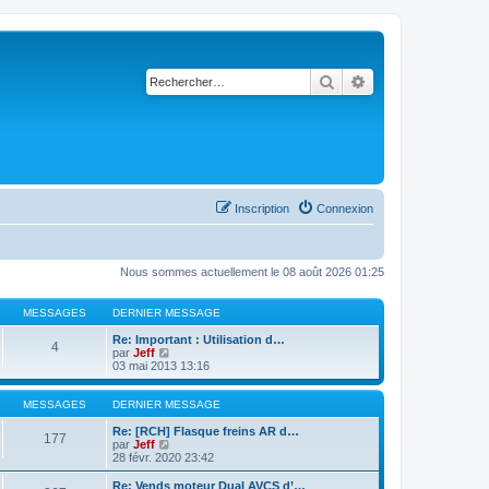
Rechercher
Recherche avancé
Inscription
Connexion
Nous sommes actuellement le 08 août 2026 01:25
MESSAGES
DERNIER MESSAGE
Re: Important : Utilisation d…
4
C
par
Jeff
o
03 mai 2013 13:16
n
s
u
MESSAGES
DERNIER MESSAGE
l
t
Re: [RCH] Flasque freins AR d…
177
e
C
par
Jeff
r
o
28 févr. 2020 23:42
l
n
e
s
Re: Vends moteur Dual AVCS d’…