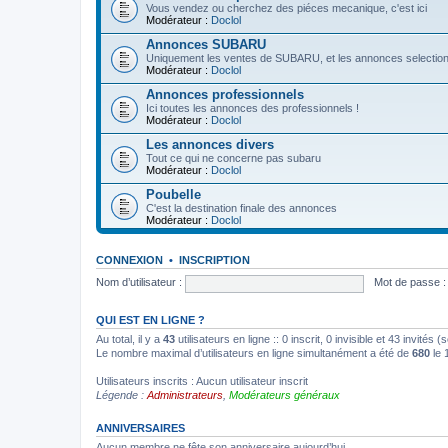
Vous vendez ou cherchez des piéces mecanique, c'est ici
Modérateur :
Doclol
Annonces SUBARU
Uniquement les ventes de SUBARU, et les annonces selection
Modérateur :
Doclol
Annonces professionnels
Ici toutes les annonces des professionnels !
Modérateur :
Doclol
Les annonces divers
Tout ce qui ne concerne pas subaru
Modérateur :
Doclol
Poubelle
C'est la destination finale des annonces
Modérateur :
Doclol
CONNEXION
•
INSCRIPTION
Nom d’utilisateur :
Mot de passe :
QUI EST EN LIGNE ?
Au total, il y a
43
utilisateurs en ligne :: 0 inscrit, 0 invisible et 43 invité
Le nombre maximal d’utilisateurs en ligne simultanément a été de
680
le 
Utilisateurs inscrits : Aucun utilisateur inscrit
Légende :
Administrateurs
,
Modérateurs généraux
ANNIVERSAIRES
Aucun membre ne fête son anniversaire aujourd’hui.