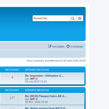
Rechercher
Recherche avancé
Inscription
Connexion
Nous sommes actuellement le 08 août 2026 06:35
MESSAGES
DERNIER MESSAGE
Re: Important : Utilisation d…
4
C
par
Jeff
o
03 mai 2013 13:16
n
s
u
MESSAGES
DERNIER MESSAGE
l
t
Re: [RCH] Flasque freins AR d…
177
e
C
par
Jeff
r
o
28 févr. 2020 23:42
l
n
e
s
Re: Vends moteur Dual AVCS d’…