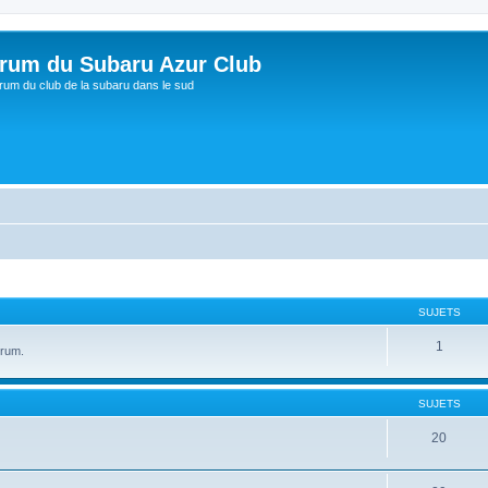
rum du Subaru Azur Club
rum du club de la subaru dans le sud
SUJETS
1
orum.
SUJETS
20