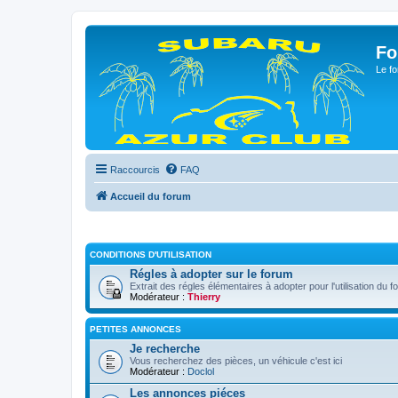
Fo
Le fo
Raccourcis
FAQ
Accueil du forum
CONDITIONS D'UTILISATION
Régles à adopter sur le forum
Extrait des régles élémentaires à adopter pour l'utilisation du f
Modérateur :
Thierry
PETITES ANNONCES
Je recherche
Vous recherchez des pièces, un véhicule c'est ici
Modérateur :
Doclol
Les annonces piéces