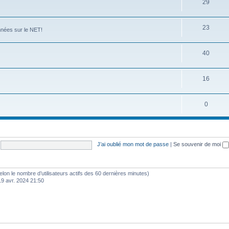
29
23
nées sur le NET!
40
16
0
J’ai oublié mon mot de passe
|
Se souvenir de moi
s (selon le nombre d’utilisateurs actifs des 60 dernières minutes)
19 avr. 2024 21:50