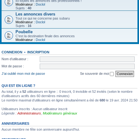
Ici toutes les annonces des professionnels !
Modérateur :
Doclol
Sujets :
40
Les annonces divers
Tout ce qui ne concerne pas subaru
Modérateur :
Doclol
Sujets :
16
Poubelle
C'est la destination finale des annonces
Modérateur :
Doclol
CONNEXION
•
INSCRIPTION
Nom d’utilisateur :
Mot de passe :
J’ai oublié mon mot de passe
Se souvenir de moi
QUI EST EN LIGNE ?
Au total, il y a
52
utilisateurs en ligne :: 0 inscrit, 0 invisible et 52 invités (selon le nombre
d’utilisateurs actifs des 60 dernières minutes)
Le nombre maximal d’utilisateurs en ligne simultanément a été de
680
le 19 avr. 2024 21:50
Utilisateurs inscrits : Aucun utilisateur inscrit
Légende :
Administrateurs
,
Modérateurs généraux
ANNIVERSAIRES
Aucun membre ne fête son anniversaire aujourd’hui.