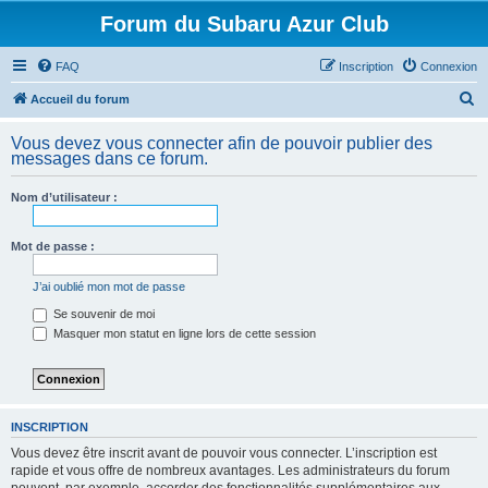
Forum du Subaru Azur Club
FAQ
Inscription
Connexion
R
Accueil du forum
e
Vous devez vous connecter afin de pouvoir publier des
c
messages dans ce forum.
h
Nom d’utilisateur :
e
r
Mot de passe :
c
h
J’ai oublié mon mot de passe
e
Se souvenir de moi
Masquer mon statut en ligne lors de cette session
r
INSCRIPTION
Vous devez être inscrit avant de pouvoir vous connecter. L’inscription est
rapide et vous offre de nombreux avantages. Les administrateurs du forum
peuvent, par exemple, accorder des fonctionnalités supplémentaires aux