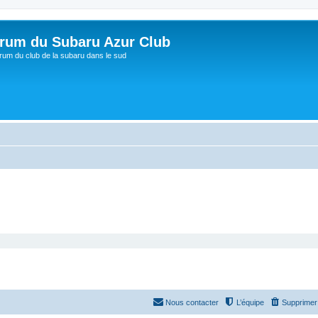
rum du Subaru Azur Club
rum du club de la subaru dans le sud
Nous contacter
L’équipe
Supprimer 