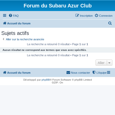
Forum du Subaru Azur Club
FAQ
Inscription
Connexion
R
Accueil du forum
e
Sujets actifs
c
Aller sur la recherche avancée
h
La recherche a retourné 0 résultat • Page
1
sur
1
e
Aucun résultat ne correspond aux termes que vous avez spécifiés.
r
La recherche a retourné 0 résultat • Page
1
sur
1
c
Aller
h
e
Accueil du forum
Nous contacter
L’équipe
r
Développé par
phpBB
® Forum Software © phpBB Limited
GZIP: On