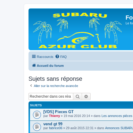
Fo
Le fo
Raccourcis
FAQ
Accueil du forum
Sujets sans réponse
Aller sur la recherche avancée
Rechercher
Recherche avancée
SUJETS
[VDS] Pieces GT
par
Thierry
» 19 mai 2016 20:14 » dans
Les annonces piéces
vend gt 99
par
fabrice06
» 29 août 2015 22:31 » dans
Annonces SUBAR