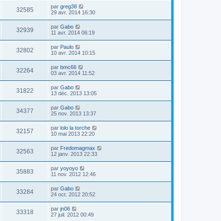
par
greg38
32585
29 avr. 2014 16:30
par
Gabo
32939
11 avr. 2014 06:19
par
Paulo
32802
10 avr. 2014 10:15
par
bmc66
32264
03 avr. 2014 11:52
par
Gabo
31822
13 déc. 2013 13:05
par
Gabo
34377
25 nov. 2013 13:37
par
lolo la torche
32157
10 mai 2013 22:20
par
Fredomagmax
32563
12 janv. 2013 22:33
par
yoyoyo
35883
11 nov. 2012 12:46
par
Gabo
33284
24 oct. 2012 20:52
par
jn06
33318
27 juil. 2012 00:49