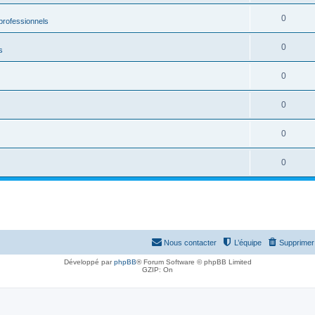
0
rofessionnels
0
s
0
0
0
0
Nous contacter
L’équipe
Supprimer 
Développé par
phpBB
® Forum Software © phpBB Limited
GZIP: On