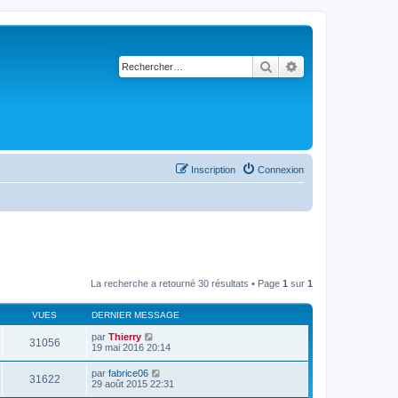
Rechercher
Recherche avancé
Inscription
Connexion
La recherche a retourné 30 résultats • Page
1
sur
1
VUES
DERNIER MESSAGE
par
Thierry
31056
19 mai 2016 20:14
par
fabrice06
31622
29 août 2015 22:31