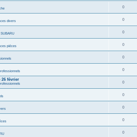
0
che
0
ces divers
0
s SUBARU
0
ces piéces
0
ionnels
0
rofessionnels
26 février
0
rofessionnels
0
els
0
vers
0
éces
0
ARU