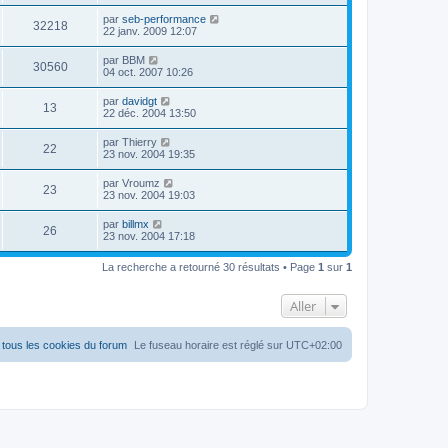
par
seb-performance
32218
22 janv. 2009 12:07
par
BBM
30560
04 oct. 2007 10:26
par
davidgt
13
22 déc. 2004 13:50
par
Thierry
22
23 nov. 2004 19:35
par
Vroumz
23
23 nov. 2004 19:03
par
billmx
26
23 nov. 2004 17:18
La recherche a retourné 30 résultats • Page
1
sur
1
Aller
tous les cookies du forum
Le fuseau horaire est réglé sur
UTC+02:00