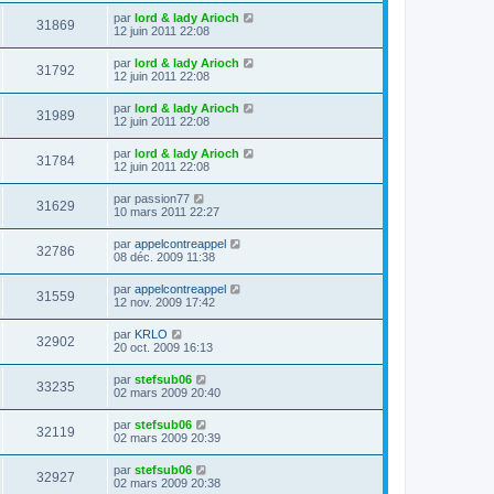
par
lord & lady Arioch
31869
12 juin 2011 22:08
par
lord & lady Arioch
31792
12 juin 2011 22:08
par
lord & lady Arioch
31989
12 juin 2011 22:08
par
lord & lady Arioch
31784
12 juin 2011 22:08
par
passion77
31629
10 mars 2011 22:27
par
appelcontreappel
32786
08 déc. 2009 11:38
par
appelcontreappel
31559
12 nov. 2009 17:42
par
KRLO
32902
20 oct. 2009 16:13
par
stefsub06
33235
02 mars 2009 20:40
par
stefsub06
32119
02 mars 2009 20:39
par
stefsub06
32927
02 mars 2009 20:38