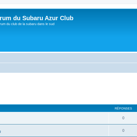
rum du Subaru Azur Club
rum du club de la subaru dans le sud
RÉPONSES
0
0
U