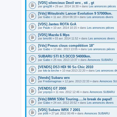
[VDS] silencieux Devil wrx , sti , gt
par
greg38
» 29 avr. 2014 16:30 » dans
Les annonces piéces
[Vds] Mitsubishi Lancer Evolution 9 57000km.
par
Gabo
» 11 avr. 2014 06:19 » dans
Les annonces divers
[VDS] Jantes ROTA GrA
par
Paulo
» 10 avr. 2014 10:15 » dans
Les annonces piéces
[VDS] Mazda 6 Mps
par
bmc66
» 03 avr. 2014 11:52 » dans
Les annonces divers
[Vds] Pneus clous compétition 18"
par
Gabo
» 13 déc. 2013 13:05 » dans
Les annonces piéces
SUBARU STI 8.5 DCCD 54000km.
par
Gabo
» 25 nov. 2013 13:37 » dans
Annonces SUBARU
[VENDS] DS3 HDI 90 So Chic 2010
par
lolo la torche
» 10 mai 2013 22:20 » dans
Les annonces di
[Vends] Subaru wrx
par
Fredomagmax
» 12 janv. 2013 22:33 » dans
Annonces S
[VENDS] GT 2000
par
yoyoyo
» 11 nov. 2012 12:46 » dans
Annonces SUBARU
[Vds] BMW 530d Touring.....le break de papa!!
par
Gabo
» 24 oct. 2012 20:52 » dans
Les annonces divers
[VDS] Subaru WRX 7 2001
par
jn06
» 27 juil. 2012 00:49 » dans
Annonces SUBARU