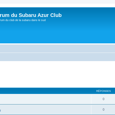
rum du Subaru Azur Club
rum du club de la subaru dans le sud
RÉPONSES
0
0
U