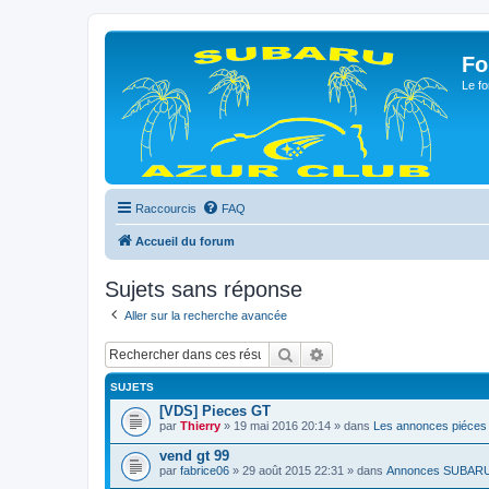
Fo
Le fo
Raccourcis
FAQ
Accueil du forum
Sujets sans réponse
Aller sur la recherche avancée
Rechercher
Recherche avancée
SUJETS
[VDS] Pieces GT
par
Thierry
» 19 mai 2016 20:14 » dans
Les annonces piéces
vend gt 99
par
fabrice06
» 29 août 2015 22:31 » dans
Annonces SUBAR