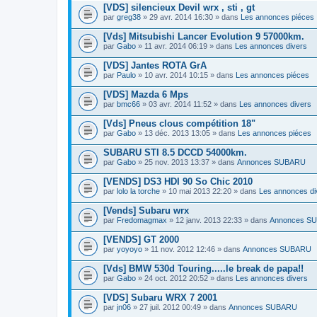
[VDS] silencieux Devil wrx , sti , gt
par
greg38
» 29 avr. 2014 16:30 » dans
Les annonces piéces
[Vds] Mitsubishi Lancer Evolution 9 57000km.
par
Gabo
» 11 avr. 2014 06:19 » dans
Les annonces divers
[VDS] Jantes ROTA GrA
par
Paulo
» 10 avr. 2014 10:15 » dans
Les annonces piéces
[VDS] Mazda 6 Mps
par
bmc66
» 03 avr. 2014 11:52 » dans
Les annonces divers
[Vds] Pneus clous compétition 18"
par
Gabo
» 13 déc. 2013 13:05 » dans
Les annonces piéces
SUBARU STI 8.5 DCCD 54000km.
par
Gabo
» 25 nov. 2013 13:37 » dans
Annonces SUBARU
[VENDS] DS3 HDI 90 So Chic 2010
par
lolo la torche
» 10 mai 2013 22:20 » dans
Les annonces di
[Vends] Subaru wrx
par
Fredomagmax
» 12 janv. 2013 22:33 » dans
Annonces S
[VENDS] GT 2000
par
yoyoyo
» 11 nov. 2012 12:46 » dans
Annonces SUBARU
[Vds] BMW 530d Touring.....le break de papa!!
par
Gabo
» 24 oct. 2012 20:52 » dans
Les annonces divers
[VDS] Subaru WRX 7 2001
par
jn06
» 27 juil. 2012 00:49 » dans
Annonces SUBARU