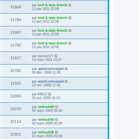
par
lord & lady Arioch
31868
12 juin 2011 22:08
par
lord & lady Arioch
31789
12 juin 2011 22:08
par
lord & lady Arioch
31987
12 juin 2011 22:08
par
lord & lady Arioch
31780
12 juin 2011 22:08
par
passion77
31627
10 mars 2011 22:27
par
appelcontreappel
32782
08 déc. 2009 11:38
par
appelcontreappel
31555
12 nov. 2009 17:42
par
KRLO
32899
20 oct. 2009 16:13
par
stefsub06
33233
02 mars 2009 20:40
par
stefsub06
32114
02 mars 2009 20:39
par
stefsub06
32921
02 mars 2009 20:38