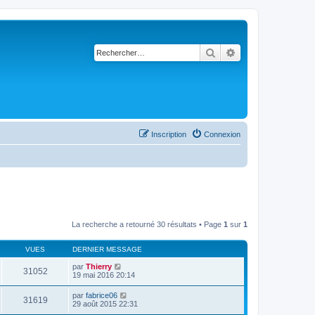
Rechercher
Recherche avancé
Inscription
Connexion
La recherche a retourné 30 résultats • Page
1
sur
1
VUES
DERNIER MESSAGE
par
Thierry
31052
19 mai 2016 20:14
par
fabrice06
31619
29 août 2015 22:31