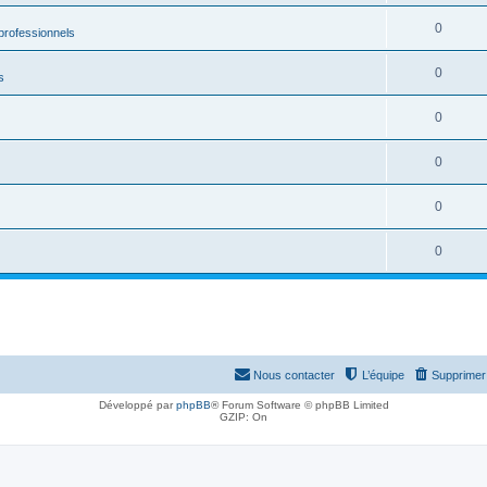
0
rofessionnels
0
s
0
0
0
0
Nous contacter
L’équipe
Supprimer 
Développé par
phpBB
® Forum Software © phpBB Limited
GZIP: On