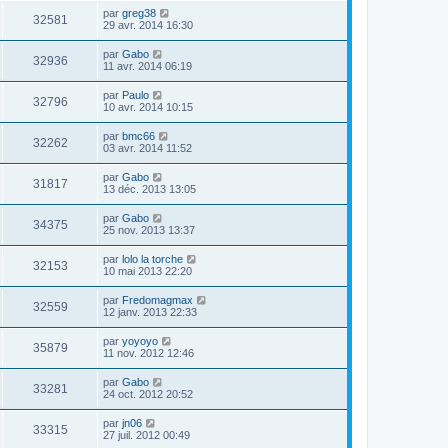
par
greg38
32581
29 avr. 2014 16:30
par
Gabo
32936
11 avr. 2014 06:19
par
Paulo
32796
10 avr. 2014 10:15
par
bmc66
32262
03 avr. 2014 11:52
par
Gabo
31817
13 déc. 2013 13:05
par
Gabo
34375
25 nov. 2013 13:37
par
lolo la torche
32153
10 mai 2013 22:20
par
Fredomagmax
32559
12 janv. 2013 22:33
par
yoyoyo
35879
11 nov. 2012 12:46
par
Gabo
33281
24 oct. 2012 20:52
par
jn06
33315
27 juil. 2012 00:49