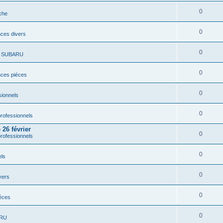
0
che
0
ces divers
0
s SUBARU
0
ces piéces
0
ionnels
0
rofessionnels
26 février
0
rofessionnels
0
els
0
vers
0
éces
0
ARU