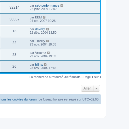
par
seb-performance
32214
22 janv. 2009 12:07
par
BBM
30557
04 oct. 2007 10:26
par
davidgt
13
22 déc. 2004 13:50
par
Thierry
22
23 nov. 2004 19:35
par
Vroumz
23
23 nov. 2004 19:03
par
billmx
26
23 nov. 2004 17:18
La recherche a retourné 30 résultats • Page
1
sur
1
Aller
tous les cookies du forum
Le fuseau horaire est réglé sur
UTC+02:00