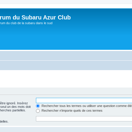
rum du Subaru Azur Club
rum du club de la subaru dans le sud
être ignoré. Insérez
Rechercher tous les termes ou utiliser une question comme él
 seul un des mots doit
herches partielles.
Rechercher n’importe quels de ces termes
ielles.