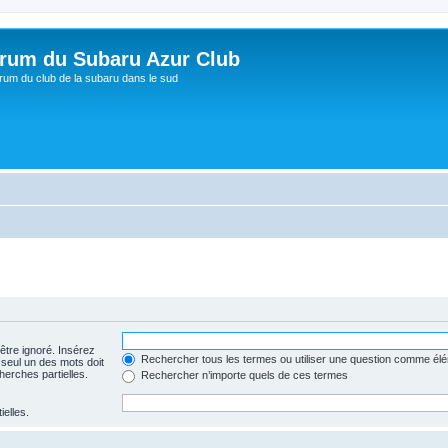
rum du Subaru Azur Club
rum du club de la subaru dans le sud
être ignoré. Insérez
Rechercher tous les termes ou utiliser une question comme él
 seul un des mots doit
herches partielles.
Rechercher n’importe quels de ces termes
ielles.