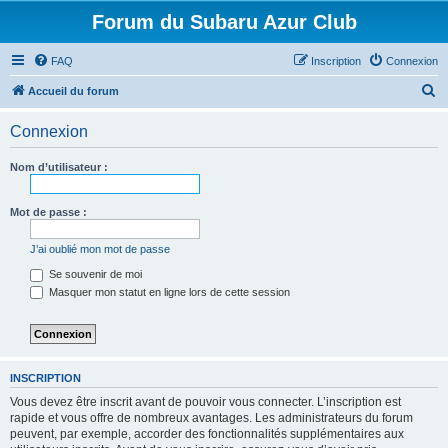
Forum du Subaru Azur Club
FAQ
Inscription
Connexion
R
Accueil du forum
e
Connexion
c
h
Nom d’utilisateur :
e
r
Mot de passe :
c
J’ai oublié mon mot de passe
h
Se souvenir de moi
e
Masquer mon statut en ligne lors de cette session
r
INSCRIPTION
Vous devez être inscrit avant de pouvoir vous connecter. L’inscription est
rapide et vous offre de nombreux avantages. Les administrateurs du forum
peuvent, par exemple, accorder des fonctionnalités supplémentaires aux