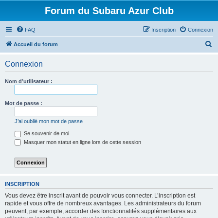
Forum du Subaru Azur Club
FAQ
Inscription
Connexion
R
Accueil du forum
e
Connexion
c
h
Nom d’utilisateur :
e
r
Mot de passe :
c
J’ai oublié mon mot de passe
h
Se souvenir de moi
e
Masquer mon statut en ligne lors de cette session
r
INSCRIPTION
Vous devez être inscrit avant de pouvoir vous connecter. L’inscription est
rapide et vous offre de nombreux avantages. Les administrateurs du forum
peuvent, par exemple, accorder des fonctionnalités supplémentaires aux