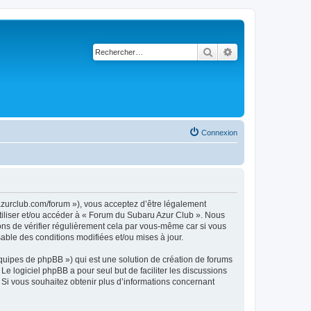
Rechercher
Recherche avancé
Connexion
azurclub.com/forum »), vous acceptez d’être légalement
utiliser et/ou accéder à « Forum du Subaru Azur Club ». Nous
ns de vérifier régulièrement cela par vous-même car si vous
able des conditions modifiées et/ou mises à jour.
équipes de phpBB ») qui est une solution de création de forums
 Le logiciel phpBB a pour seul but de faciliter les discussions
Si vous souhaitez obtenir plus d’informations concernant