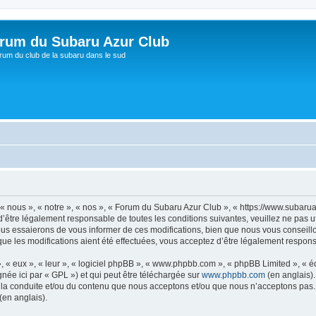
rum du Subaru Azur Club
rum du club de la subaru dans le sud
« nous », « notre », « nos », « Forum du Subaru Azur Club », « https://www.subaru
’être légalement responsable de toutes les conditions suivantes, veuillez ne pas 
us essaierons de vous informer de ces modifications, bien que nous vous conseillo
ue les modifications aient été effectuées, vous acceptez d’être légalement respons
, « eux », « leur », « logiciel phpBB », « www.phpbb.com », « phpBB Limited », « 
née ici par « GPL ») et qui peut être téléchargée sur
www.phpbb.com
(en anglais).
 la conduite et/ou du contenu que nous acceptons et/ou que nous n’acceptons pas. 
(en anglais).