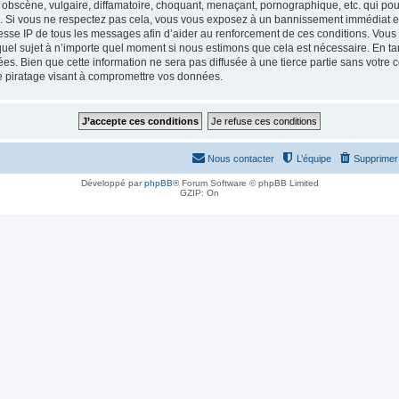
obscène, vulgaire, diffamatoire, choquant, menaçant, pornographique, etc. qui pourr
le. Si vous ne respectez pas cela, vous vous exposez à un bannissement immédiat et
esse IP de tous les messages afin d’aider au renforcement de ces conditions. Vous a
 quel sujet à n’importe quel moment si nous estimons que cela est nécessaire. En tan
es. Bien que cette information ne sera pas diffusée à une tierce partie sans votre
e piratage visant à compromettre vos données.
Nous contacter
L’équipe
Supprimer 
Développé par
phpBB
® Forum Software © phpBB Limited
GZIP: On