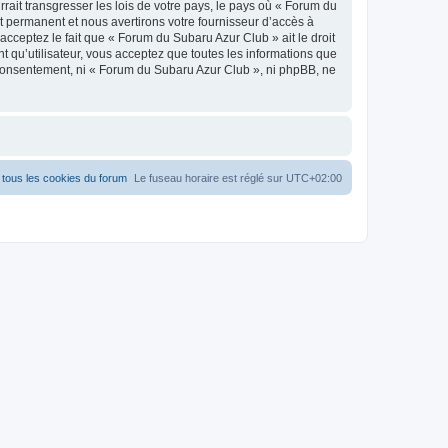
ait transgresser les lois de votre pays, le pays où « Forum du
 permanent et nous avertirons votre fournisseur d’accès à
cceptez le fait que « Forum du Subaru Azur Club » ait le droit
t qu’utilisateur, vous acceptez que toutes les informations que
 consentement, ni « Forum du Subaru Azur Club », ni phpBB, ne
tous les cookies du forum
Le fuseau horaire est réglé sur
UTC+02:00