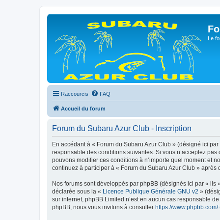
Fo
Le fo
Raccourcis
FAQ
Accueil du forum
Forum du Subaru Azur Club - Inscription
En accédant à « Forum du Subaru Azur Club » (désigné ici par 
responsable des conditions suivantes. Si vous n’acceptez pas d
pouvons modifier ces conditions à n’importe quel moment et no
continuez à participer à « Forum du Subaru Azur Club » après q
Nos forums sont développés par phpBB (désignés ici par « ils »
déclarée sous la «
Licence Publique Générale GNU v2
» (désig
sur internet, phpBB Limited n’est en aucun cas responsable de
phpBB, nous vous invitons à consulter
https://www.phpbb.com/