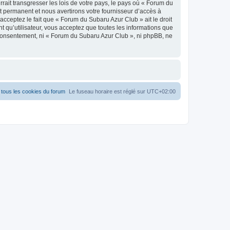
ait transgresser les lois de votre pays, le pays où « Forum du
 permanent et nous avertirons votre fournisseur d’accès à
cceptez le fait que « Forum du Subaru Azur Club » ait le droit
t qu’utilisateur, vous acceptez que toutes les informations que
 consentement, ni « Forum du Subaru Azur Club », ni phpBB, ne
tous les cookies du forum
Le fuseau horaire est réglé sur
UTC+02:00