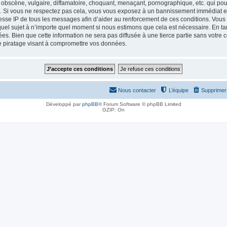
obscène, vulgaire, diffamatoire, choquant, menaçant, pornographique, etc. qui pourr
le. Si vous ne respectez pas cela, vous vous exposez à un bannissement immédiat et
esse IP de tous les messages afin d’aider au renforcement de ces conditions. Vous a
 quel sujet à n’importe quel moment si nous estimons que cela est nécessaire. En tan
es. Bien que cette information ne sera pas diffusée à une tierce partie sans votre
e piratage visant à compromettre vos données.
Nous contacter
L’équipe
Supprimer 
Développé par
phpBB
® Forum Software © phpBB Limited
GZIP: On