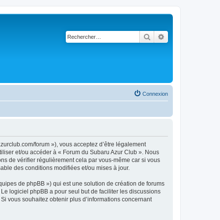
Rechercher
Recherche avancé
Connexion
azurclub.com/forum »), vous acceptez d’être légalement
utiliser et/ou accéder à « Forum du Subaru Azur Club ». Nous
ns de vérifier régulièrement cela par vous-même car si vous
able des conditions modifiées et/ou mises à jour.
équipes de phpBB ») qui est une solution de création de forums
 Le logiciel phpBB a pour seul but de faciliter les discussions
Si vous souhaitez obtenir plus d’informations concernant