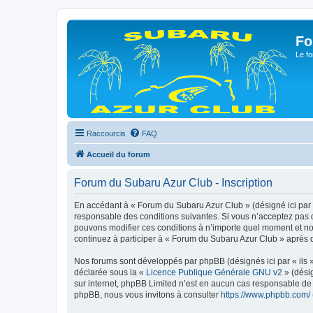
Fo
Le fo
Raccourcis
FAQ
Accueil du forum
Forum du Subaru Azur Club - Inscription
En accédant à « Forum du Subaru Azur Club » (désigné ici par 
responsable des conditions suivantes. Si vous n’acceptez pas d
pouvons modifier ces conditions à n’importe quel moment et no
continuez à participer à « Forum du Subaru Azur Club » après q
Nos forums sont développés par phpBB (désignés ici par « ils »
déclarée sous la «
Licence Publique Générale GNU v2
» (désig
sur internet, phpBB Limited n’est en aucun cas responsable de
phpBB, nous vous invitons à consulter
https://www.phpbb.com/