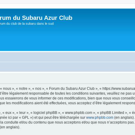
rum du Subaru Azur Club
rum du club de la subaru dans le sud
« nous », « notre », « nos », « Forum du Subaru Azur Club », « https://www.subaru
’être légalement responsable de toutes les conditions suivantes, veuillez ne pas 
us essaierons de vous informer de ces modifications, bien que nous vous conseillo
ue les modifications aient été effectuées, vous acceptez d’être légalement respons
, « eux », « leur », « logiciel phpBB », « www.phpbb.com », « phpBB Limited », « 
née ici par « GPL ») et qui peut être téléchargée sur
www.phpbb.com
(en anglais).
 la conduite et/ou du contenu que nous acceptons et/ou que nous n’acceptons pas. 
(en anglais).