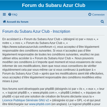
Forum du Subaru Azur Club
FAQ
Connexion
R
Accueil du forum
e
Forum du Subaru Azur Club - Inscription
c
h
En accédant à « Forum du Subaru Azur Club » (désigné ici par « nous », «
notre », « nos », « Forum du Subaru Azur Club », «
e
https://www.subaruazurclub.com/forum »), vous acceptez d’être légalement
r
responsable des conditions suivantes. Si vous n’acceptez pas d’être
légalement responsable de toutes les conditions suivantes, veuillez ne pas
c
utiliser et/ou accéder à « Forum du Subaru Azur Club ». Nous pouvons
h
modifier ces conditions à n’importe quel moment et nous essaierons de vous
informer de ces modifications, bien que nous vous conseillons de vérifier
e
régulièrement cela par vous-même car si vous continuez à participer à «
r
Forum du Subaru Azur Club » après que les modifications aient été effectuées,
vous acceptez d’être légalement responsable des conditions modifiées et/ou
mises à jour.
Nos forums sont développés par phpBB (désignés ici par « ils », « eux », « leur
», « logiciel phpBB », « www.phpbb.com », « phpBB Limited », « équipes de
phpBB ») qui est une solution de création de forums déclarée sous la «
Licence Publique Générale GNU v2
» (désignée ici par « GPL ») et qui peut
être téléchargée sur
www.phpbb.com
(en anglais). Le logiciel phpBB a pour