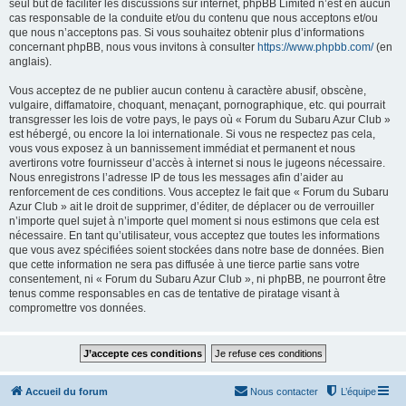
seul but de faciliter les discussions sur internet, phpBB Limited n’est en aucun
cas responsable de la conduite et/ou du contenu que nous acceptons et/ou
que nous n’acceptons pas. Si vous souhaitez obtenir plus d’informations
concernant phpBB, nous vous invitons à consulter
https://www.phpbb.com/
(en
anglais).
Vous acceptez de ne publier aucun contenu à caractère abusif, obscène,
vulgaire, diffamatoire, choquant, menaçant, pornographique, etc. qui pourrait
transgresser les lois de votre pays, le pays où « Forum du Subaru Azur Club »
est hébergé, ou encore la loi internationale. Si vous ne respectez pas cela,
vous vous exposez à un bannissement immédiat et permanent et nous
avertirons votre fournisseur d’accès à internet si nous le jugeons nécessaire.
Nous enregistrons l’adresse IP de tous les messages afin d’aider au
renforcement de ces conditions. Vous acceptez le fait que « Forum du Subaru
Azur Club » ait le droit de supprimer, d’éditer, de déplacer ou de verrouiller
n’importe quel sujet à n’importe quel moment si nous estimons que cela est
nécessaire. En tant qu’utilisateur, vous acceptez que toutes les informations
que vous avez spécifiées soient stockées dans notre base de données. Bien
que cette information ne sera pas diffusée à une tierce partie sans votre
consentement, ni « Forum du Subaru Azur Club », ni phpBB, ne pourront être
tenus comme responsables en cas de tentative de piratage visant à
compromettre vos données.
Accueil du forum
Nous contacter
L’équipe