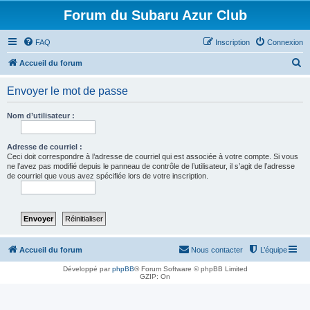
Forum du Subaru Azur Club
FAQ
Inscription
Connexion
R
Accueil du forum
e
Envoyer le mot de passe
c
h
Nom d’utilisateur :
e
r
Adresse de courriel :
Ceci doit correspondre à l’adresse de courriel qui est associée à votre compte. Si vous
c
ne l’avez pas modifié depuis le panneau de contrôle de l’utilisateur, il s’agit de l’adresse
de courriel que vous avez spécifiée lors de votre inscription.
h
e
r
Accueil du forum
Nous contacter
L’équipe
Développé par
phpBB
® Forum Software © phpBB Limited
GZIP: On