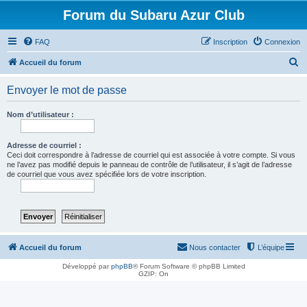
Forum du Subaru Azur Club
FAQ
Inscription
Connexion
R
Accueil du forum
e
Envoyer le mot de passe
c
h
Nom d’utilisateur :
e
r
Adresse de courriel :
Ceci doit correspondre à l’adresse de courriel qui est associée à votre compte. Si vous
c
ne l’avez pas modifié depuis le panneau de contrôle de l’utilisateur, il s’agit de l’adresse
de courriel que vous avez spécifiée lors de votre inscription.
h
e
r
Accueil du forum
Nous contacter
L’équipe
Développé par
phpBB
® Forum Software © phpBB Limited
GZIP: On