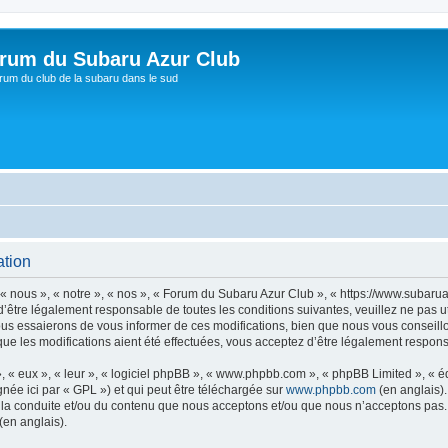
rum du Subaru Azur Club
rum du club de la subaru dans le sud
ation
« nous », « notre », « nos », « Forum du Subaru Azur Club », « https://www.subaru
’être légalement responsable de toutes les conditions suivantes, veuillez ne pas 
us essaierons de vous informer de ces modifications, bien que nous vous conseillo
ue les modifications aient été effectuées, vous acceptez d’être légalement respons
, « eux », « leur », « logiciel phpBB », « www.phpbb.com », « phpBB Limited », « 
née ici par « GPL ») et qui peut être téléchargée sur
www.phpbb.com
(en anglais).
 la conduite et/ou du contenu que nous acceptons et/ou que nous n’acceptons pas. 
(en anglais).