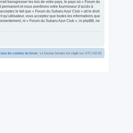
ait transgresser les lois de votre pays, le pays où « Forum du
 permanent et nous avertirons votre fournisseur d’accès à
cceptez le fait que « Forum du Subaru Azur Club » ait le droit
t qu’utilisateur, vous acceptez que toutes les informations que
 consentement, ni « Forum du Subaru Azur Club », ni phpBB, ne
tous les cookies du forum
Le fuseau horaire est réglé sur
UTC+02:00