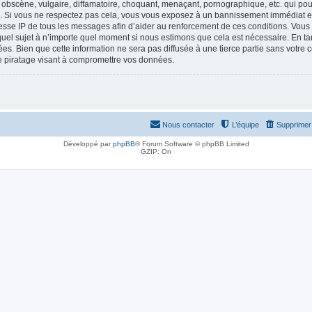
obscène, vulgaire, diffamatoire, choquant, menaçant, pornographique, etc. qui pourr
le. Si vous ne respectez pas cela, vous vous exposez à un bannissement immédiat et
esse IP de tous les messages afin d’aider au renforcement de ces conditions. Vous a
 quel sujet à n’importe quel moment si nous estimons que cela est nécessaire. En tan
es. Bien que cette information ne sera pas diffusée à une tierce partie sans votre
e piratage visant à compromettre vos données.
Nous contacter
L’équipe
Supprimer 
Développé par
phpBB
® Forum Software © phpBB Limited
GZIP: On