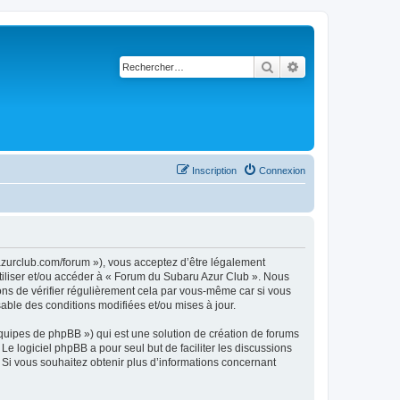
Rechercher
Recherche avancé
Inscription
Connexion
azurclub.com/forum »), vous acceptez d’être légalement
utiliser et/ou accéder à « Forum du Subaru Azur Club ». Nous
ns de vérifier régulièrement cela par vous-même car si vous
able des conditions modifiées et/ou mises à jour.
équipes de phpBB ») qui est une solution de création de forums
 Le logiciel phpBB a pour seul but de faciliter les discussions
Si vous souhaitez obtenir plus d’informations concernant