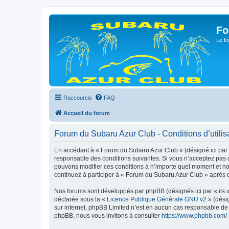
Fo
Le fo
Raccourcis
FAQ
Accueil du forum
Forum du Subaru Azur Club - Conditions d’utilis
En accédant à « Forum du Subaru Azur Club » (désigné ici par 
responsable des conditions suivantes. Si vous n’acceptez pas d
pouvons modifier ces conditions à n’importe quel moment et no
continuez à participer à « Forum du Subaru Azur Club » après q
Nos forums sont développés par phpBB (désignés ici par « ils »
déclarée sous la «
Licence Publique Générale GNU v2
» (désig
sur internet, phpBB Limited n’est en aucun cas responsable de
phpBB, nous vous invitons à consulter
https://www.phpbb.com/