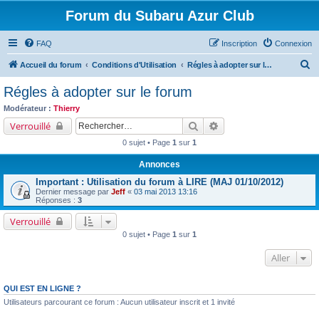
Forum du Subaru Azur Club
FAQ
Inscription
Connexion
R
Accueil du forum
Conditions d'Utilisation
Régles à adopter sur le forum
e
Régles à adopter sur le forum
c
Modérateur :
Thierry
h
Rechercher
Recherche avancée
Verrouillé
e
0 sujet • Page
1
sur
1
r
Annonces
c
Important : Utilisation du forum à LIRE (MAJ 01/10/2012)
h
Dernier message par
Jeff
«
03 mai 2013 13:16
Réponses :
3
e
r
Verrouillé
0 sujet • Page
1
sur
1
Aller
QUI EST EN LIGNE ?
Utilisateurs parcourant ce forum : Aucun utilisateur inscrit et 1 invité