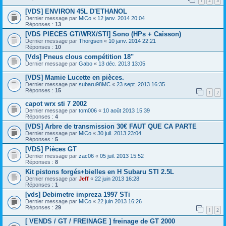
1
2
3
[VDS] ENVIRON 45L D'ETHANOL
Dernier message par
MiCo
«
12 janv. 2014 20:04
Réponses :
13
[VDS PIECES GT/WRX/STI] Sono (HPs + Caisson)
Dernier message par
Thorgsen
«
10 janv. 2014 22:21
Réponses :
10
[Vds] Pneus clous compétition 18"
Dernier message par
Gabo
«
13 déc. 2013 13:05
[VDS] Mamie Lucette en pièces.
Dernier message par
subaru98MC
«
23 sept. 2013 16:35
Réponses :
15
1
2
capot wrx sti 7 2002
Dernier message par
tom006
«
10 août 2013 15:39
Réponses :
4
[VDS] Arbre de transmission 30€ FAUT QUE CA PARTE
Dernier message par
MiCo
«
30 juil. 2013 23:04
Réponses :
5
[VDS] Pièces GT
Dernier message par
zac06
«
05 juil. 2013 15:52
Réponses :
8
Kit pistons forgés+bielles en H Subaru STI 2.5L
Dernier message par
Jeff
«
22 juin 2013 16:28
Réponses :
1
[vds] Debimetre impreza 1997 STi
Dernier message par
MiCo
«
22 juin 2013 16:26
Réponses :
29
1
2
[ VENDS / GT / FREINAGE ] freinage de GT 2000