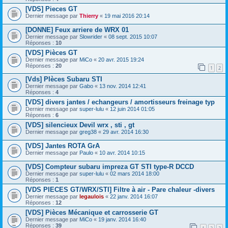
[VDS] Pieces GT
Dernier message par
Thierry
«
19 mai 2016 20:14
[DONNE] Feux arriere de WRX 01
Dernier message par
Slowrider
«
08 sept. 2015 10:07
Réponses :
10
[VDS] Pièces GT
Dernier message par
MiCo
«
20 avr. 2015 19:24
Réponses :
20
1
2
[Vds] PIèces Subaru STI
Dernier message par
Gabo
«
13 nov. 2014 12:41
Réponses :
4
[VDS] divers jantes / echangeurs / amortisseurs freinage typ
Dernier message par
super-lulu
«
12 juin 2014 01:05
Réponses :
6
[VDS] silencieux Devil wrx , sti , gt
Dernier message par
greg38
«
29 avr. 2014 16:30
[VDS] Jantes ROTA GrA
Dernier message par
Paulo
«
10 avr. 2014 10:15
[VDS] Compteur subaru impreza GT STI type-R DCCD
Dernier message par
super-lulu
«
02 mars 2014 18:00
Réponses :
1
[VDS PIECES GT/WRX/STI] Filtre à air - Pare chaleur -divers
Dernier message par
legaulois
«
22 janv. 2014 16:07
Réponses :
12
[VDS] Pièces Mécanique et carrosserie GT
Dernier message par
MiCo
«
19 janv. 2014 16:40
Réponses :
39