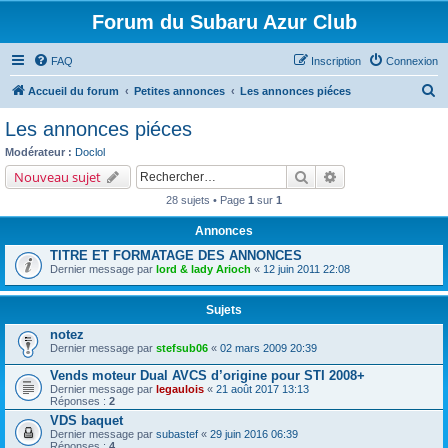
Forum du Subaru Azur Club
FAQ
Inscription
Connexion
R
Accueil du forum
Petites annonces
Les annonces piéces
e
Les annonces piéces
c
Modérateur :
Doclol
h
Rechercher
Recherche avancé
Nouveau sujet
e
28 sujets • Page
1
sur
1
r
Annonces
c
TITRE ET FORMATAGE DES ANNONCES
h
Dernier message par
lord & lady Arioch
«
12 juin 2011 22:08
e
r
Sujets
notez
Dernier message par
stefsub06
«
02 mars 2009 20:39
Vends moteur Dual AVCS d’origine pour STI 2008+
Dernier message par
legaulois
«
21 août 2017 13:13
Réponses :
2
VDS baquet
Dernier message par
subastef
«
29 juin 2016 06:39
Réponses :
4