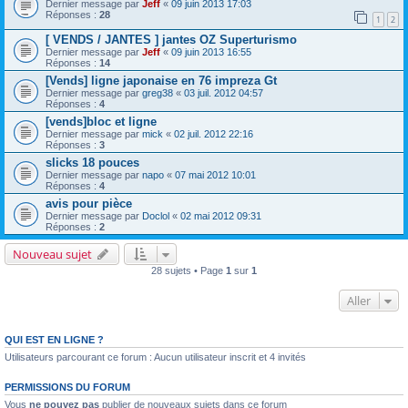
Dernier message par
Jeff
«
09 juin 2013 17:03
Réponses :
28
1
2
[ VENDS / JANTES ] jantes OZ Superturismo
Dernier message par
Jeff
«
09 juin 2013 16:55
Réponses :
14
[Vends] ligne japonaise en 76 impreza Gt
Dernier message par
greg38
«
03 juil. 2012 04:57
Réponses :
4
[vends]bloc et ligne
Dernier message par
mick
«
02 juil. 2012 22:16
Réponses :
3
slicks 18 pouces
Dernier message par
napo
«
07 mai 2012 10:01
Réponses :
4
avis pour pièce
Dernier message par
Doclol
«
02 mai 2012 09:31
Réponses :
2
Nouveau sujet
28 sujets • Page
1
sur
1
Aller
QUI EST EN LIGNE ?
Utilisateurs parcourant ce forum : Aucun utilisateur inscrit et 4 invités
PERMISSIONS DU FORUM
Vous
ne pouvez pas
publier de nouveaux sujets dans ce forum