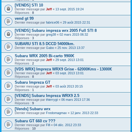
[VENDS] STI 10
Dernier message par
Jeff
«
13 sept. 2015 19:24
Réponses :
8
vend gt 99
Dernier message par
fabrice06
«
29 août 2015 22:31
[VENDS] Subaru impreza wrx 2005 Full STI 8
Dernier message par
greg38
«
02 mars 2015 06:32
Réponses :
3
SUBARU STI 8.5 DCCD 54000km.
Dernier message par
Gabo
«
25 nov. 2013 13:37
Subaru WRX 2005 Bi-carto 9900€
Dernier message par
Jeff
«
29 sept. 2013 13:01
Réponses :
2
[VDS WRX] Impreza WRX9 Grise - 62000Kms - 13000€
Dernier message par
Jeff
«
03 sept. 2013 13:01
Réponses :
8
Subaru Impreza GT
Dernier message par
Jeff
«
03 août 2013 20:15
Réponses :
1
[VENDS] Subaru Impreza WRX9 2.5
Dernier message par
thierrygt
«
06 mars 2013 17:36
Réponses :
9
[Vends] Subaru wrx
Dernier message par
Fredomagmax
«
12 janv. 2013 22:33
Subaru GT 660 cv ???
Dernier message par
Fifi
«
04 déc. 2012 23:33
Réponses :
10