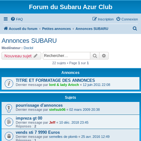
Forum du Subaru Azur Club
FAQ
Inscription
Connexion
R
Accueil du forum
Petites annonces
Annonces SUBARU
e
Annonces SUBARU
c
Modérateur :
Doclol
h
Rechercher
Recherche avancé
Nouveau sujet
e
22 sujets • Page
1
sur
1
r
Annonces
c
TITRE ET FORMATAGE DES ANNONCES
h
Dernier message par
lord & lady Arioch
«
12 juin 2011 22:08
e
r
Sujets
pourrissage d'annonces
Dernier message par
stefsub06
«
02 mars 2009 20:38
impreza gt 00
Dernier message par
Jeff
«
10 déc. 2018 23:45
Réponses :
2
vends sti 7 9990 Euros
Dernier message par
semelles de plomb
«
25 avr. 2016 12:49
Réponses :
1