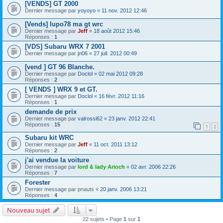
[VENDS] GT 2000
Dernier message par
yoyoyo
«
11 nov. 2012 12:46
[Vends] lupo78 ma gt wrc
Dernier message par
Jeff
«
18 août 2012 15:46
Réponses :
1
[VDS] Subaru WRX 7 2001
Dernier message par
jn06
«
27 juil. 2012 00:49
[vend ] GT 96 Blanche.
Dernier message par
Doclol
«
02 mai 2012 09:28
Réponses :
2
[ VENDS ] WRX 9 et GT.
Dernier message par
Doclol
«
16 févr. 2012 11:16
Réponses :
1
demande de prix
Dernier message par
valrossi62
«
23 janv. 2012 22:41
Réponses :
15
1
2
Subaru kit WRC
Dernier message par
Jeff
«
11 oct. 2011 13:12
Réponses :
2
j'ai vendue la voiture
Dernier message par
lord & lady Arioch
«
02 avr. 2006 22:26
Réponses :
7
Forester
Dernier message par
pnauts
«
20 janv. 2006 13:21
Réponses :
4
Nouveau sujet
22 sujets • Page
1
sur
1