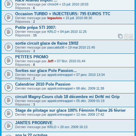
Race Altered Import ...
Dernier message par
chris04
«
15 juil. 2010 18:03
Réponses :
6
Occasion TURBO + INJECTEURS: 795 EUROS TTC
Dernier message par
legaulois
«
15 juil. 2010 08:30
Réponses :
2
Petite prépa STI 2007:
Dernier message par
KRLO
«
04 juin 2010 11:25
Réponses :
15
1
2
sortie circuit glace de flaine 19/02
Dernier message par
pascaldu06
«
19 mai 2010 21:45
Réponses :
3
PETITES PROMO
Dernier message par
Jeff
«
07 févr. 2010 01:44
Réponses :
8
Sorties sur glace Pole Passion...
Dernier message par
appelcontreappel
«
07 janv. 2010 13:34
Réponses :
2
Calendrier 2010 Pole Passion
Dernier message par
appelcontreappel
«
08 déc. 2009 11:38
circuit Magny-Cours club 18 décembre mi Drift/ mi Grip
Dernier message par
appelcontreappel
«
05 déc. 2009 01:19
Réponses :
3
Stage de pilotage sur glace 100% Féminin Flaine 26 février
Dernier message par
appelcontreappel
«
12 nov. 2009 17:42
JANTES PRODRIVE
Dernier message par
KRLO
«
20 oct. 2009 16:13
spa le 22 octobre