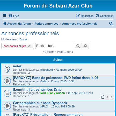
Forum du Subaru Azur Club
FAQ
Inscription
Connexion
R
Accueil du forum
Petites annonces
Annonces professionnels
e
Annonces professionnels
c
Modérateur :
Doclol
h
Rechercher
Recherche avancé
Nouveau sujet
e
40 sujets • Page
1
sur
1
r
Sujets
c
notez
h
Dernier message par
nicosub06
«
03 mars 2009 08:09
Réponses :
3
e
[PAROXYZ] Banc de puissance 4WD freiné dans le 06
r
Dernier message par
Gabo
«
21 nov. 2015 16:34
Réponses :
3
[Lumitint ] vitres teintées Drap
Dernier message par
lord & lady Arioch
«
06 sept. 2014 19:13
Réponses :
18
1
2
Cartographies sur banc Dynapack
Dernier message par
KRLO
«
10 oct. 2013 09:29
Réponses :
3
[ParoXYZ] Présentation - Reprogrammation