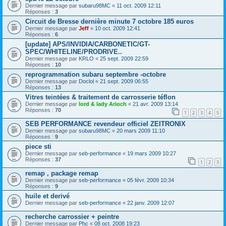
Dernier message par
subaru98MC
«
11 oct. 2009 12:11
Réponses :
3
Circuit de Bresse dernière minute 7 octobre 185 euros
Dernier message par
Jeff
«
10 oct. 2009 12:41
Réponses :
6
[update] APS/INVIDIA/CARBONETIC/GT-
SPEC/WHITELINE/PRODRIVE..
Dernier message par
KRLO
«
25 sept. 2009 22:59
Réponses :
10
reprogrammation subaru septembre -octobre
Dernier message par
Doclol
«
21 sept. 2009 06:55
Réponses :
13
Vitres teintées & traitement de carrosserie téflon
Dernier message par
lord & lady Arioch
«
21 avr. 2009 13:14
Réponses :
70
1
2
3
4
5
SEB PERFORMANCE revendeur officiel ZEITRONIX
Dernier message par
subaru98MC
«
20 mars 2009 11:10
Réponses :
9
piece sti
Dernier message par
seb-performance
«
19 mars 2009 10:27
Réponses :
37
1
2
3
remap , package remap
Dernier message par
seb-performance
«
05 févr. 2009 10:34
Réponses :
9
huile et derivé
Dernier message par
seb-performance
«
22 janv. 2009 12:07
recherche carrossier + peintre
Dernier message par
Phc
«
08 oct. 2008 19:23