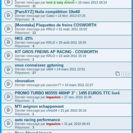
Dernier message par
lord & lady Arioch
«
10 mars 2013 18:14
Réponses :
11
[ParoXYZ] Huile compétition 10w60
Dernier message par
Gabo
«
14 févr. 2013 07:25
Réponses :
9
[Monstaka] Plaquettes de freins COSWORTH
Dernier message par
KRLO
«
01 sept. 2011 15:03
Réponses :
12
HKS -25%
Dernier message par
KRLO
«
25 août 2011 18:34
Réponses :
4
KIT GROS FREINS AP RACING - COSWORTH
Dernier message par
KRLO
«
22 août 2011 15:19
Réponses :
2
vous connaissez gptuning
Dernier message par
sti04
«
14 mars 2011 22:51
Réponses :
27
1
2
rénovation
Dernier message par
passion77
«
10 mars 2011 22:27
PROMO TURBO MD555 480HP 3" : 1495 EUROS TTC livré
Dernier message par
legaulois
«
27 nov. 2010 15:34
Réponses :
1
MTI avignon echappement
Dernier message par
chris04
«
31 juil. 2010 20:16
Réponses :
2
auto racing performance
Dernier message par
legaulois
«
31 juil. 2010 06:43
Réponses :
3