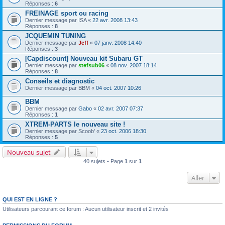
Réponses :
6
FREINAGE sport ou racing
Dernier message par
ISA
«
22 avr. 2008 13:43
Réponses :
8
JCQUEMIN TUNING
Dernier message par
Jeff
«
07 janv. 2008 14:40
Réponses :
3
[Capdiscount] Nouveau kit Subaru GT
Dernier message par
stefsub06
«
08 nov. 2007 18:14
Réponses :
8
Conseils et diagnostic
Dernier message par
BBM
«
04 oct. 2007 10:26
BBM
Dernier message par
Gabo
«
02 avr. 2007 07:37
Réponses :
1
XTREM-PARTS le nouveau site !
Dernier message par
Scoob'
«
23 oct. 2006 18:30
Réponses :
5
Nouveau sujet
40 sujets • Page
1
sur
1
Aller
QUI EST EN LIGNE ?
Utilisateurs parcourant ce forum : Aucun utilisateur inscrit et 2 invités