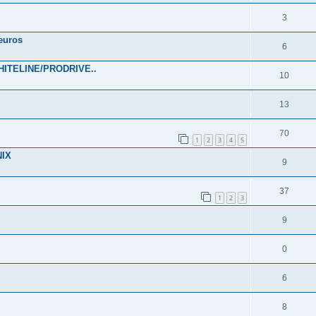
3
 euros
6
HITELINE/PRODRIVE..
10
13
70
1
2
3
4
5
NIX
9
37
1
2
3
9
0
6
8