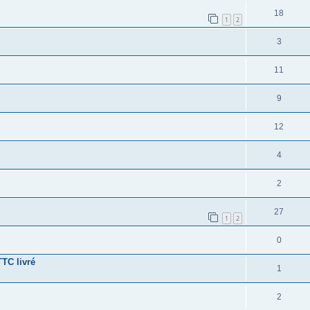
18
1
2
3
11
9
12
4
2
27
1
2
0
TC livré
1
2