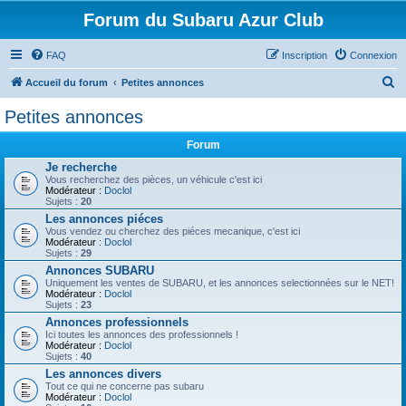
Forum du Subaru Azur Club
FAQ
Inscription
Connexion
R
Accueil du forum
Petites annonces
e
Petites annonces
c
Forum
h
Je recherche
e
Vous recherchez des pièces, un véhicule c'est ici
Modérateur :
Doclol
r
Sujets :
20
c
Les annonces piéces
Vous vendez ou cherchez des piéces mecanique, c'est ici
h
Modérateur :
Doclol
Sujets :
29
e
Annonces SUBARU
r
Uniquement les ventes de SUBARU, et les annonces selectionnées sur le NET!
Modérateur :
Doclol
Sujets :
23
Annonces professionnels
Ici toutes les annonces des professionnels !
Modérateur :
Doclol
Sujets :
40
Les annonces divers
Tout ce qui ne concerne pas subaru
Modérateur :
Doclol