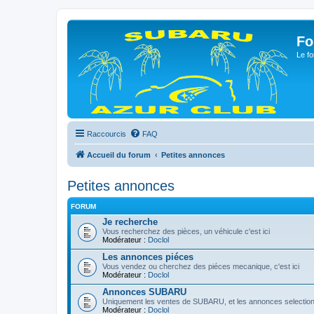
Fo
Le fo
Raccourcis
FAQ
Accueil du forum
Petites annonces
Petites annonces
FORUM
Je recherche
Vous recherchez des pièces, un véhicule c'est ici
Modérateur :
Doclol
Les annonces piéces
Vous vendez ou cherchez des piéces mecanique, c'est ici
Modérateur :
Doclol
Annonces SUBARU
Uniquement les ventes de SUBARU, et les annonces selection
Modérateur :
Doclol