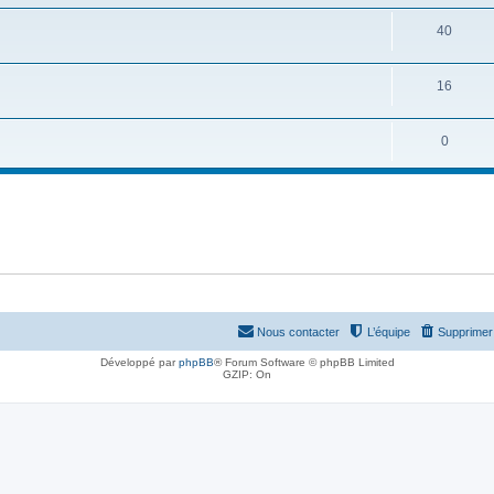
40
16
0
Nous contacter
L’équipe
Supprimer 
Développé par
phpBB
® Forum Software © phpBB Limited
GZIP: On