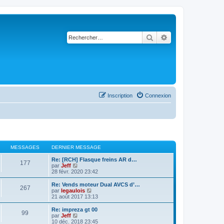
Rechercher
Recherche avancé
Inscription
Connexion
MESSAGES
DERNIER MESSAGE
Re: [RCH] Flasque freins AR d…
177
C
par
Jeff
o
28 févr. 2020 23:42
n
s
Re: Vends moteur Dual AVCS d’…
267
u
C
par
legaulois
l
o
21 août 2017 13:13
t
n
e
s
Re: impreza gt 00
99
r
u
C
par
Jeff
l
l
o
10 déc. 2018 23:45