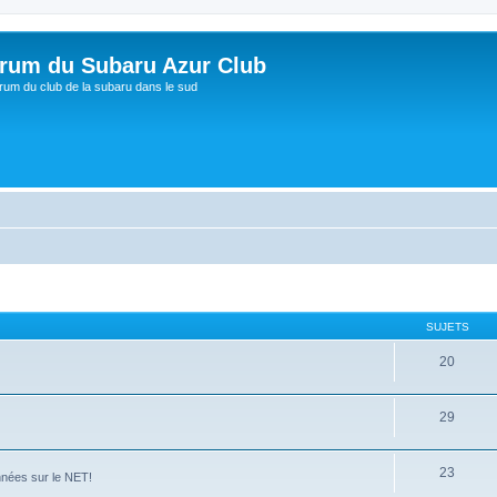
rum du Subaru Azur Club
rum du club de la subaru dans le sud
SUJETS
20
29
23
nées sur le NET!