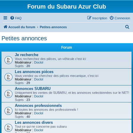
Forum du Subaru Azur Club
FAQ
Inscription
Connexion
R
Accueil du forum
Petites annonces
e
Petites annonces
c
Forum
h
Je recherche
e
Vous recherchez des pièces, un véhicule c'est ici
Modérateur :
Doclol
r
Sujets :
20
c
Les annonces piéces
Vous vendez ou cherchez des piéces mecanique, c'est ici
h
Modérateur :
Doclol
Sujets :
29
e
Annonces SUBARU
r
Uniquement les ventes de SUBARU, et les annonces selectionnées sur le NET!
Modérateur :
Doclol
Sujets :
23
Annonces professionnels
Ici toutes les annonces des professionnels !
Modérateur :
Doclol
Sujets :
40
Les annonces divers
Tout ce qui ne concerne pas subaru
Modérateur :
Doclol