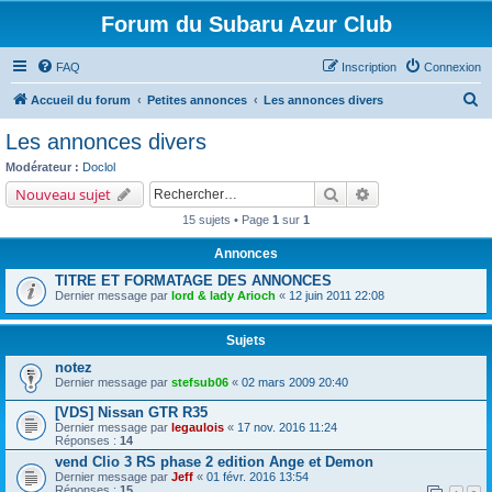
Forum du Subaru Azur Club
FAQ
Inscription
Connexion
R
Accueil du forum
Petites annonces
Les annonces divers
e
Les annonces divers
c
Modérateur :
Doclol
h
Rechercher
Recherche avancé
Nouveau sujet
e
15 sujets • Page
1
sur
1
r
Annonces
c
TITRE ET FORMATAGE DES ANNONCES
h
Dernier message par
lord & lady Arioch
«
12 juin 2011 22:08
e
r
Sujets
notez
Dernier message par
stefsub06
«
02 mars 2009 20:40
[VDS] Nissan GTR R35
Dernier message par
legaulois
«
17 nov. 2016 11:24
Réponses :
14
vend Clio 3 RS phase 2 edition Ange et Demon
Dernier message par
Jeff
«
01 févr. 2016 13:54
Réponses :
15