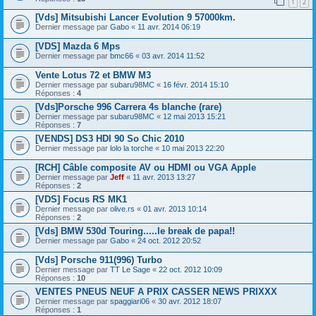
1
2
[Vds] Mitsubishi Lancer Evolution 9 57000km.
Dernier message par
Gabo
«
11 avr. 2014 06:19
[VDS] Mazda 6 Mps
Dernier message par
bmc66
«
03 avr. 2014 11:52
Vente Lotus 72 et BMW M3
Dernier message par
subaru98MC
«
16 févr. 2014 15:10
Réponses :
4
[Vds]Porsche 996 Carrera 4s blanche (rare)
Dernier message par
subaru98MC
«
12 mai 2013 15:21
Réponses :
7
[VENDS] DS3 HDI 90 So Chic 2010
Dernier message par
lolo la torche
«
10 mai 2013 22:20
[RCH] Câble composite AV ou HDMI ou VGA Apple
Dernier message par
Jeff
«
11 avr. 2013 13:27
Réponses :
2
[VDS] Focus RS MK1
Dernier message par
olive.rs
«
01 avr. 2013 10:14
Réponses :
2
[Vds] BMW 530d Touring.....le break de papa!!
Dernier message par
Gabo
«
24 oct. 2012 20:52
[Vds] Porsche 911(996) Turbo
Dernier message par
TT Le Sage
«
22 oct. 2012 10:09
Réponses :
10
VENTES PNEUS NEUF A PRIX CASSER NEWS PRIXXX
Dernier message par
spaggiari06
«
30 avr. 2012 18:07
Réponses :
1