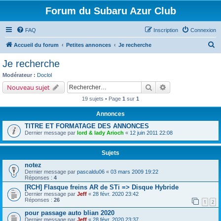
Forum du Subaru Azur Club
FAQ
Inscription
Connexion
R
Accueil du forum
Petites annonces
Je recherche
e
Je recherche
c
Modérateur :
Doclol
h
Rechercher
Recherche avancé
Nouveau sujet
e
19 sujets • Page
1
sur
1
r
Annonces
c
TITRE ET FORMATAGE DES ANNONCES
h
Dernier message par
lord & lady Arioch
«
12 juin 2011 22:08
e
r
Sujets
notez
Dernier message par
pascaldu06
«
03 mars 2009 19:22
Réponses :
4
[RCH] Flasque freins AR de STi => Disque Hybride
Dernier message par
Jeff
«
28 févr. 2020 23:42
Réponses :
26
1
2
pour passage auto blian 2020
Dernier message par
Jeff
«
28 févr. 2020 23:37