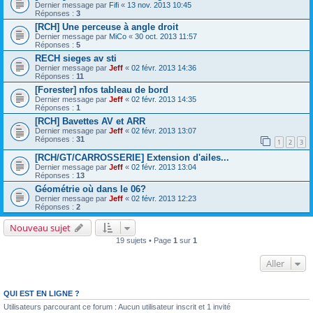
Dernier message par
Fifi
«
13 nov. 2013 10:45
Réponses :
3
[RCH] Une perceuse à angle droit
Dernier message par
MiCo
«
30 oct. 2013 11:57
Réponses :
5
RECH sieges av sti
Dernier message par
Jeff
«
02 févr. 2013 14:36
Réponses :
11
[Forester] nfos tableau de bord
Dernier message par
Jeff
«
02 févr. 2013 14:35
Réponses :
1
[RCH] Bavettes AV et ARR
Dernier message par
Jeff
«
02 févr. 2013 13:07
Réponses :
31
1
2
3
[RCH/GT/CARROSSERIE] Extension d'ailes...
Dernier message par
Jeff
«
02 févr. 2013 13:04
Réponses :
13
Géométrie où dans le 06?
Dernier message par
Jeff
«
02 févr. 2013 12:23
Réponses :
2
Nouveau sujet
19 sujets • Page
1
sur
1
Aller
QUI EST EN LIGNE ?
Utilisateurs parcourant ce forum : Aucun utilisateur inscrit et 1 invité