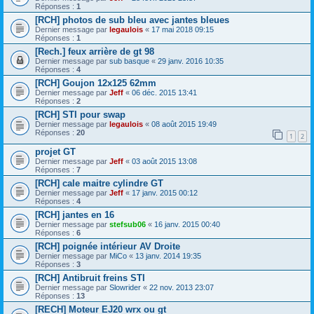
Réponses :
1
[RCH] photos de sub bleu avec jantes bleues
Dernier message par
legaulois
«
17 mai 2018 09:15
Réponses :
1
[Rech.] feux arrière de gt 98
Dernier message par
sub basque
«
29 janv. 2016 10:35
Réponses :
4
[RCH] Goujon 12x125 62mm
Dernier message par
Jeff
«
06 déc. 2015 13:41
Réponses :
2
[RCH] STI pour swap
Dernier message par
legaulois
«
08 août 2015 19:49
Réponses :
20
1
2
projet GT
Dernier message par
Jeff
«
03 août 2015 13:08
Réponses :
7
[RCH] cale maitre cylindre GT
Dernier message par
Jeff
«
17 janv. 2015 00:12
Réponses :
4
[RCH] jantes en 16
Dernier message par
stefsub06
«
16 janv. 2015 00:40
Réponses :
6
[RCH] poignée intérieur AV Droite
Dernier message par
MiCo
«
13 janv. 2014 19:35
Réponses :
3
[RCH] Antibruit freins STI
Dernier message par
Slowrider
«
22 nov. 2013 23:07
Réponses :
13
[RECH] Moteur EJ20 wrx ou gt