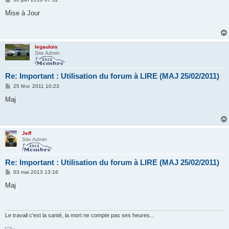
e
s
Mise à Jour
s
a
g
e
legaulois
Site Admin
Re: Important : Utilisation du forum à LIRE (MAJ 25/02/2011)
M
25 févr. 2011 10:23
e
s
Maj
s
a
g
e
Jeff
Site Admin
Re: Important : Utilisation du forum à LIRE (MAJ 25/02/2011)
M
03 mai 2013 13:16
e
s
Maj
s
a
g
e
Le travail c'est la santé, la mort ne compte pas ses heures...