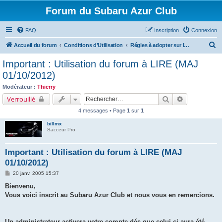
Forum du Subaru Azur Club
FAQ
Inscription
Connexion
R
Accueil du forum
Conditions d'Utilisation
Régles à adopter sur le forum
e
Important : Utilisation du forum à LIRE (MAJ
c
01/10/2012)
h
Modérateur :
Thierry
e
Rechercher
Recherche a
Verrouillé
r
4 messages • Page
1
sur
1
c
billmx
h
Sacceur Pro
e
Important : Utilisation du forum à LIRE (MAJ
r
01/10/2012)
M
20 janv. 2005 15:37
e
s
Bienvenu,
s
Vous voici inscrit au Subaru Azur Club et nous vous en remercions.
a
g
e
Un administrateur activera votre compte dés que celui-ci aura été