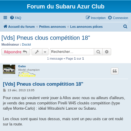
Forum du Subaru Azur Club
FAQ
Inscription
Connexion
R
Accueil du forum
Petites annonces
Les annonces piéces
e
[Vds] Pneus clous compétition 18"
c
Modérateur :
Doclol
h
Rechercher
Recherche a
Répondre
e
1 message • Page
1
sur
1
r
Gabo
c
World champion
h
e
[Vds] Pneus clous compétition 18"
r
M
13 déc. 2013 13:05
e
s
Pour ceux qui veulent venir jouer à Allos avec nous ou ailleurs d'ailleurs,
s
je vends des pneus compétition Pirelli W45 cloutés compétition (type
a
g
rallye Monte-Carlo) : idéal Mitsubishi Lancer ou Subaru.
e
Les clous sont quasi tous dessus, mais sont un peu usés car ont roulé
sur la route.