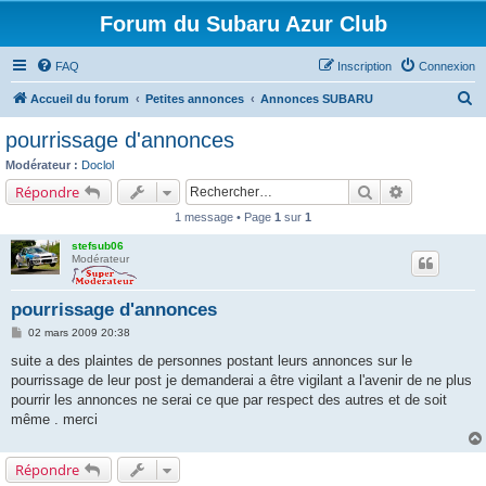
Forum du Subaru Azur Club
FAQ
Inscription
Connexion
R
Accueil du forum
Petites annonces
Annonces SUBARU
e
pourrissage d'annonces
c
Modérateur :
Doclol
h
Rechercher
Recherche a
Répondre
e
1 message • Page
1
sur
1
r
stefsub06
c
Modérateur
h
pourrissage d'annonces
e
M
r
02 mars 2009 20:38
e
s
suite a des plaintes de personnes postant leurs annonces sur le
s
pourrissage de leur post je demanderai a être vigilant a l'avenir de ne plus
a
g
pourrir les annonces ne serai ce que par respect des autres et de soit
e
même . merci
Répondre