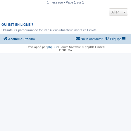
1 message • Page
1
sur
1
Aller
QUI EST EN LIGNE ?
Utilisateurs parcourant ce forum : Aucun utilisateur inscrit et 1 invité
Accueil du forum
Nous contacter
L’équipe
Développé par
phpBB
® Forum Software © phpBB Limited
GZIP: On