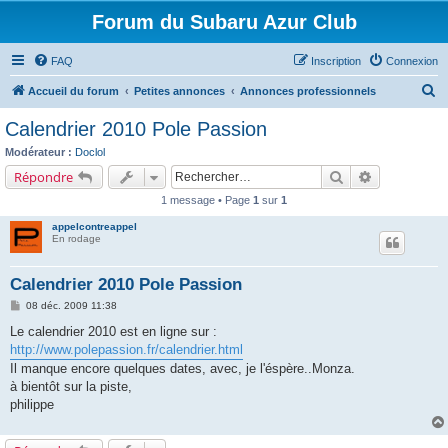
Forum du Subaru Azur Club
FAQ
Inscription
Connexion
R
Accueil du forum
Petites annonces
Annonces professionnels
e
Calendrier 2010 Pole Passion
c
Modérateur :
Doclol
h
Rechercher
Recherche a
Répondre
e
1 message • Page
1
sur
1
r
appelcontreappel
c
En rodage
h
Calendrier 2010 Pole Passion
e
M
08 déc. 2009 11:38
r
e
s
Le calendrier 2010 est en ligne sur :
s
http://www.polepassion.fr/calendrier.html
a
g
Il manque encore quelques dates, avec, je l'éspère..Monza.
e
à bientôt sur la piste,
philippe