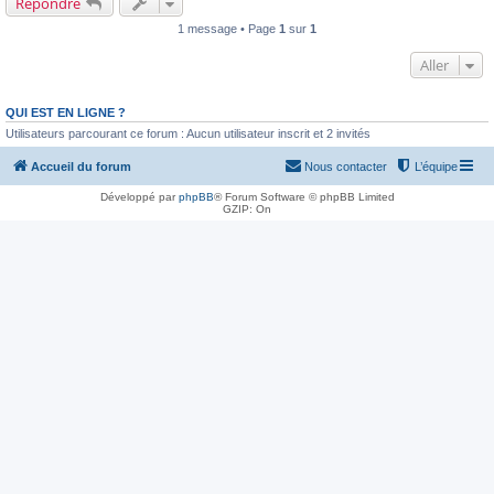
Répondre
1 message • Page
1
sur
1
Aller
QUI EST EN LIGNE ?
Utilisateurs parcourant ce forum : Aucun utilisateur inscrit et 2 invités
Accueil du forum
Nous contacter
L’équipe
Développé par
phpBB
® Forum Software © phpBB Limited
GZIP: On