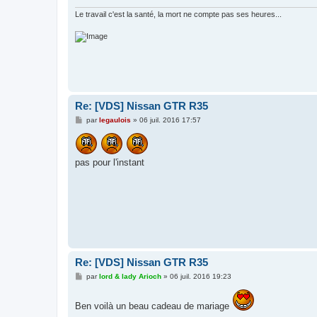
Le travail c'est la santé, la mort ne compte pas ses heures...
Re: [VDS] Nissan GTR R35
M
par
legaulois
»
06 juil. 2016 17:57
e
s
s
a
pas pour l'instant
g
e
Re: [VDS] Nissan GTR R35
M
par
lord & lady Arioch
»
06 juil. 2016 19:23
e
s
s
Ben voilà un beau cadeau de mariage
a