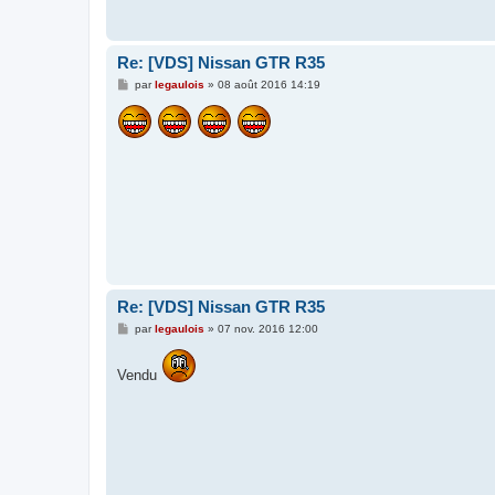
Re: [VDS] Nissan GTR R35
M
par
legaulois
»
08 août 2016 14:19
e
s
s
a
g
e
Re: [VDS] Nissan GTR R35
M
par
legaulois
»
07 nov. 2016 12:00
e
s
s
Vendu
a
g
e