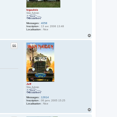
legaulois
Site Admin
Messages :
4058
Inscription :
13 avr. 2006 13:48
Localisation :
Nice
H
a
u
t
Jeff
Site Admin
Messages :
12614
Inscription :
06 janv. 2005 15:25
Localisation :
Nice
H
a
u