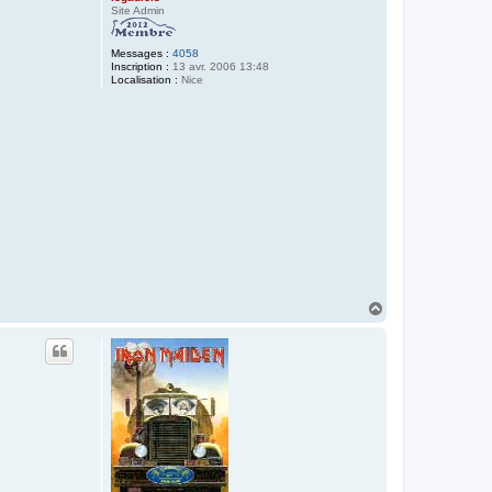
Site Admin
Messages :
4058
Inscription :
13 avr. 2006 13:48
Localisation :
Nice
H
a
u
t