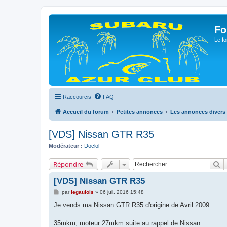
Fo
Le fo
Raccourcis
FAQ
Accueil du forum
Petites annonces
Les annonces divers
[VDS] Nissan GTR R35
Modérateur :
Doclol
R
Répondre
[VDS] Nissan GTR R35
M
par
legaulois
»
06 juil. 2016 15:48
e
s
Je vends ma Nissan GTR R35 d'origine de Avril 2009
s
a
g
35mkm, moteur 27mkm suite au rappel de Nissan