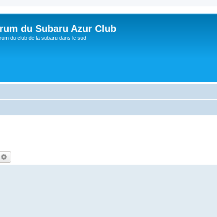
rum du Subaru Azur Club
rum du club de la subaru dans le sud
echercher
Recherche avancée