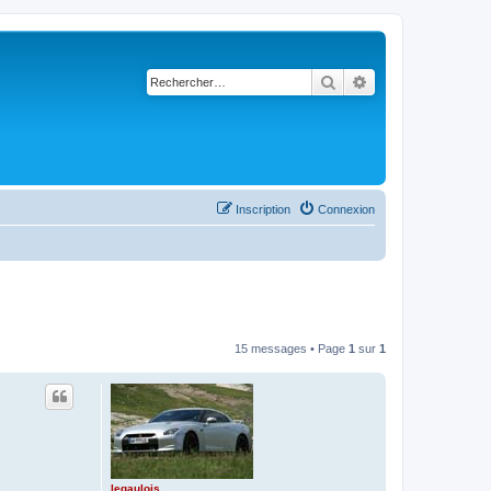
Rechercher
Recherche avancé
Inscription
Connexion
15 messages • Page
1
sur
1
legaulois