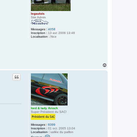
legaulois
Site Admin
Messages :
4058
Inscription :
13 avr. 2006 13:48
Localisation :
Nice
H
a
u
t
lord & lady Arioch
Super Président du SAC!
Messages :
8399
Inscription :
01 oct. 2005 13:04
Localisation :
vallée du paillon
C