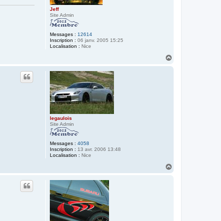
Jeff
Site Admin
Messages :
12614
Inscription :
06 janv. 2005 15:25
Localisation :
Nice
H
a
u
t
legaulois
Site Admin
Messages :
4058
Inscription :
13 avr. 2006 13:48
Localisation :
Nice
H
a
u
t