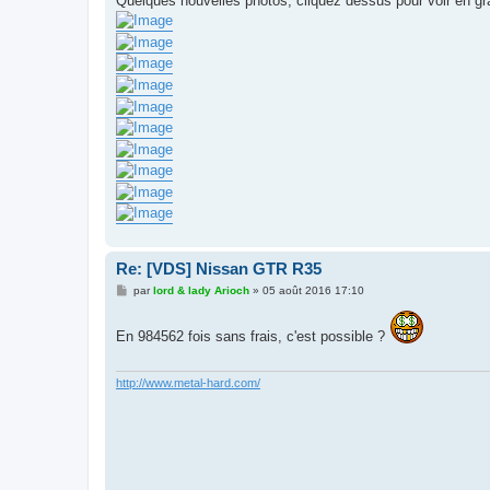
Quelques nouvelles photos, cliquez dessus pour voir en gra
s
a
g
e
Re: [VDS] Nissan GTR R35
M
par
lord & lady Arioch
»
05 août 2016 17:10
e
s
s
En 984562 fois sans frais, c'est possible ?
a
g
e
http://www.metal-hard.com/