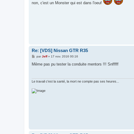
s
non, c'est un Monster qui est dans l'oeuf
a
g
e
Re: [VDS] Nissan GTR R35
M
par
Jeff
»
17 nov. 2016 00:16
e
s
Même pas pu tester la conduite mentors !!! Snfffff
s
a
g
e
Le travail c'est la santé, la mort ne compte pas ses heures...