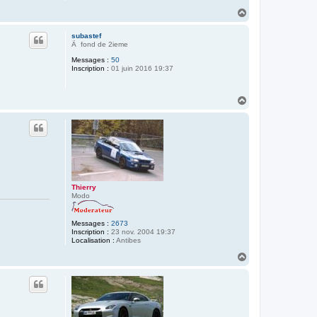
H
a
u
subastef
t
Ã fond de 2ieme
Messages :
50
Inscription :
01 juin 2016 19:37
H
a
u
t
Thierry
Modo
Messages :
2673
Inscription :
23 nov. 2004 19:37
Localisation :
Antibes
H
a
u
t