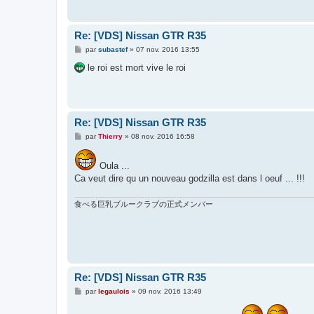
Re: [VDS] Nissan GTR R35
M
par
subastef
»
07 nov. 2016 13:55
e
s
le roi est mort vive le roi
s
a
g
e
Re: [VDS] Nissan GTR R35
M
par
Thierry
»
08 nov. 2016 16:58
e
s
s
Oula ...
a
Ca veut dire qu un nouveau godzilla est dans l oeuf ... !!!
g
e
食べる巨乳ブルークラブの正式メンバー
Re: [VDS] Nissan GTR R35
M
par
legaulois
»
09 nov. 2016 13:49
e
s