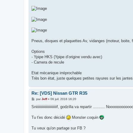
e
Pneus, disques et plaquettes Av, vidanges (moteur, boite,
Options
- Ypipe HKS (Ypipe d’origine vendu avec)
- Camera de recule
Etat mécanique irréprochable
Très bon état, juste quelques petites rayures sur les jantes
Re: [VDS] Nissan GTR R35
M
par
Jeff
»
06 juil. 2016 16:20
e
s
Sniiiiiiiiiiiiiiiiiiiiiiif, godzilla va repartir .......... Noooooo
s
a
g
Tu t'es donc décidé
Monster coquin
e
Tu veux qu'on partage sur FB ?