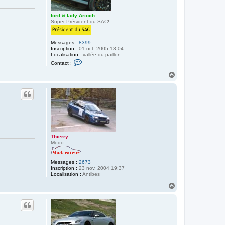
lord & lady Arioch
Super Président du SAC!
Messages :
8399
Inscription :
01 oct. 2005 13:04
Localisation :
vallée du paillon
C
Contact :
o
n
H
t
a
a
u
c
t
t
e
r
l
o
r
d
Thierry
&
Modo
l
a
d
Messages :
2673
y
Inscription :
23 nov. 2004 19:37
A
Localisation :
Antibes
r
i
H
o
a
c
h
u
t