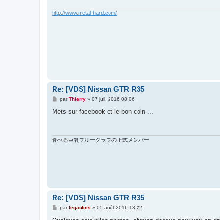
g
e
http://www.metal-hard.com/
Re: [VDS] Nissan GTR R35
M
par
Thierry
»
07 juil. 2016 08:06
e
s
Mets sur facebook et le bon coin ...
s
a
g
e
食べる巨乳ブルークラブの正式メンバー
Re: [VDS] Nissan GTR R35
M
par
legaulois
»
05 août 2016 13:22
e
s