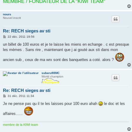
MEMBRE / FONDATEUR DE LA "KIWI TEAM"
nours
Nouvel inscrit
Re: RECH sieges av sti
M
22 déc. 2011 19:56
e
s
un billet de 100 euros et je te laisse les miens en echange . c est presque
s
les mèmes . Sans rire , maintenant que j ai gouté aux sti dans mon
a
g
e
ancien sub , ceux de ma wrx sont des banquettes a coté. alors ?
subaru98MC
World champion
Re: RECH sieges av sti
M
31 déc. 2011 11:34
e
s
Je ne pense pas qu il te les laisses pour 100 euro ahah
le doc et les
s
a
affaires......
g
e
membre de la KIWI team