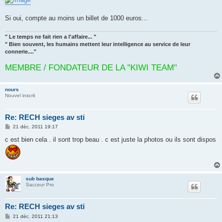
Si oui, compte au moins un billet de 1000 euros...
" Le temps ne fait rien a l'affaire... "
" Bien souvent, les humains mettent leur intelligence au service de leur
connerie...."
MEMBRE / FONDATEUR DE LA "KIWI TEAM"
nours
Nouvel inscrit
Re: RECH sieges av sti
M
21 déc. 2011 19:17
e
s
c est bien cela . il sont trop beau . c est juste la photos ou ils sont dispos
s
a
g
e
sub basque
Sacceur Pro
Re: RECH sieges av sti
M
21 déc. 2011 21:13
e