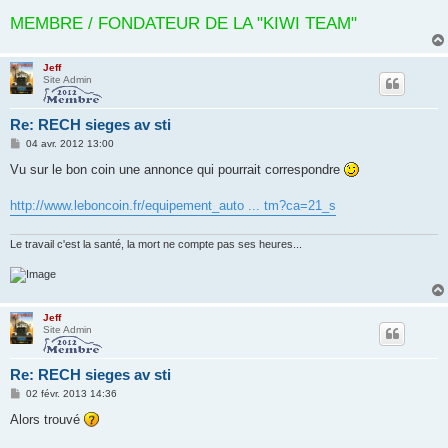
MEMBRE / FONDATEUR DE LA "KIWI TEAM"
Jeff
Site Admin
Re: RECH sieges av sti
M
04 avr. 2012 13:00
e
s
Vu sur le bon coin une annonce qui pourrait correspondre
s
a
g
http://www.leboncoin.fr/equipement_auto ... tm?ca=21_s
e
Le travail c'est la santé, la mort ne compte pas ses heures...
Jeff
Site Admin
Re: RECH sieges av sti
M
02 févr. 2013 14:36
e
s
Alors trouvé
s
a