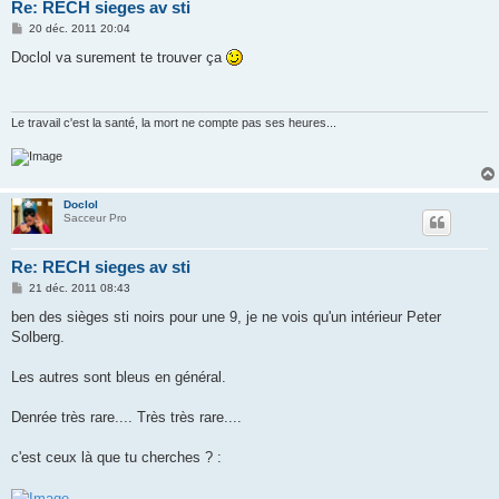
Re: RECH sieges av sti
M
20 déc. 2011 20:04
e
s
Doclol va surement te trouver ça
s
a
g
e
Le travail c'est la santé, la mort ne compte pas ses heures...
Doclol
Sacceur Pro
Re: RECH sieges av sti
M
21 déc. 2011 08:43
e
s
ben des sièges sti noirs pour une 9, je ne vois qu'un intérieur Peter
s
Solberg.
a
g
e
Les autres sont bleus en général.
Denrée très rare.... Très très rare....
c'est ceux là que tu cherches ? :