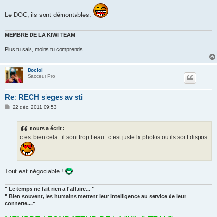
s
s
Le DOC, ils sont démontables.
a
g
e
MEMBRE DE LA KIWI TEAM
Plus tu sais, moins tu comprends
Doclol
Sacceur Pro
Re: RECH sieges av sti
M
22 déc. 2011 09:53
e
s
s
nours a écrit :
a
g
c est bien cela . il sont trop beau . c est juste la photos ou ils sont dispos
e
Tout est négociable !
" Le temps ne fait rien a l'affaire... "
" Bien souvent, les humains mettent leur intelligence au service de leur
connerie...."