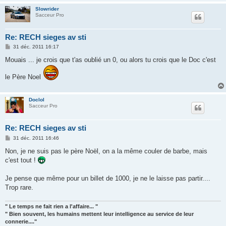
Slowrider
Sacceur Pro
Re: RECH sieges av sti
M
31 déc. 2011 16:17
e
s
Mouais ... je crois que t'as oublié un 0, ou alors tu crois que le Doc c'est
s
a
le Père Noel
g
e
Doclol
Sacceur Pro
Re: RECH sieges av sti
M
31 déc. 2011 16:46
e
s
Non, je ne suis pas le père Noël, on a la même couler de barbe, mais
s
c'est tout !
a
g
e
Je pense que même pour un billet de 1000, je ne le laisse pas partir....
Trop rare.
" Le temps ne fait rien a l'affaire... "
" Bien souvent, les humains mettent leur intelligence au service de leur
connerie...."