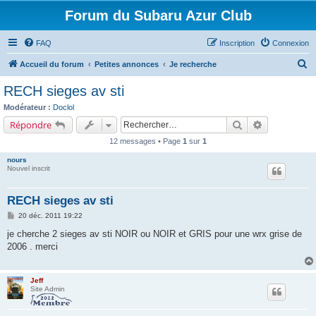
Forum du Subaru Azur Club
FAQ
Inscription
Connexion
R
Accueil du forum
Petites annonces
Je recherche
e
RECH sieges av sti
c
Modérateur :
Doclol
h
Rechercher
Recherche a
Répondre
e
12 messages • Page
1
sur
1
r
nours
c
Nouvel inscrit
h
RECH sieges av sti
e
M
20 déc. 2011 19:22
r
e
s
je cherche 2 sieges av sti NOIR ou NOIR et GRIS pour une wrx grise de
s
2006 . merci
a
g
e
Jeff
Site Admin